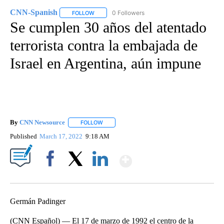
CNN-Spanish
0 Followers
FOLLOW
FOLLOW "CNN-SPANISH" TO RECEIVE NOTIFICA
Se cumplen 30 años del atentado
terrorista contra la embajada de
Israel en Argentina, aún impune
By
CNN Newsource
FOLLOW
FOLLOW "" TO RECEIVE NOTIFICATIONS ABOU
Published
March 17, 2022
9:18 AM
Show More
Facebook
X
LinkedIn
Germán Padinger
(CNN Español) — El 17 de marzo de 1992 el centro de la