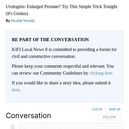
Urologists: Enlarged Prostate? Try This Simple Trick Tonight
(It's Genius)
Health Weekly
BE PART OF THE CONVERSATION
KIFI Local News 8 is committed to providing a forum for
civil and constructive conversation.
Please keep your comments respectful and relevant. You
can review our Community Guidelines by
clicking here
If you would like to share a story idea, please submit it
here
.
LOG IN
|
SIGN UP
Conversation
FOLLOW THIS CO
FOLLOW