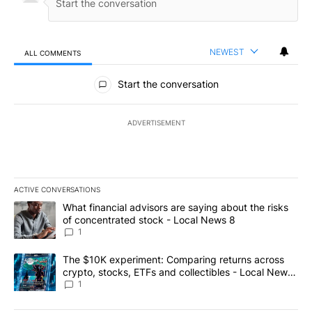
NEWEST
ALL COMMENTS
All Comments
Start the conversation
ADVERTISEMENT
ACTIVE CONVERSATIONS
The following is a list of the most commented articles in the last 7
A trending article titled "What financial advisors are saying abo
What financial advisors are saying about the risks
of concentrated stock - Local News 8
1
A trending article titled "The $10K experiment: Comparing return
The $10K experiment: Comparing returns across
crypto, stocks, ETFs and collectibles - Local News
8
1