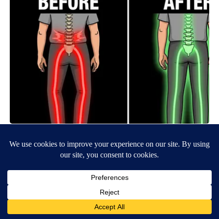
Spinal Stenosis is Not From "Getting Older". Meet The Real
Enemy (Stop This)
SmoothSpine
BE PART OF THE CONVERSATION
KIFI Local News 8 is committed to providing a forum for