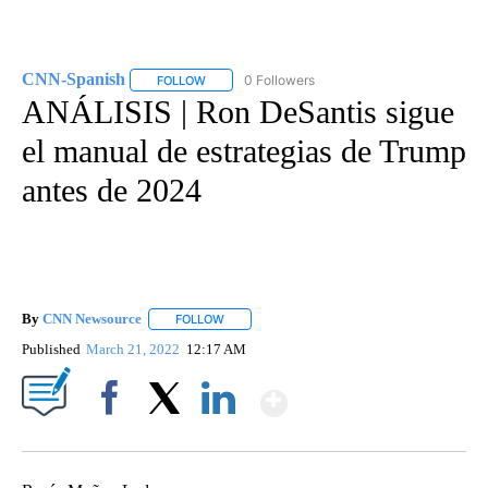
CNN-Spanish
0 Followers
FOLLOW
FOLLOW "CNN-SPANISH" TO RECEIVE NOTIFICA
ANÁLISIS | Ron DeSantis sigue
el manual de estrategias de Trump
antes de 2024
By
CNN Newsource
FOLLOW
FOLLOW "" TO RECEIVE NOTIFICATIONS ABOU
Published
March 21, 2022
12:17 AM
Show More
Facebook
X
LinkedIn