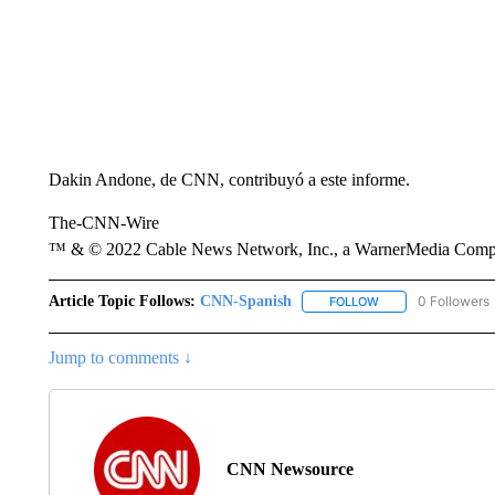
Dakin Andone, de CNN, contribuyó a este informe.
The-CNN-Wire
™ & © 2022 Cable News Network, Inc., a WarnerMedia Company
Article Topic Follows:
CNN-Spanish
0 Followers
FOLLOW
FOLLOW "CNN-SPAN
Jump to comments ↓
CNN Newsource