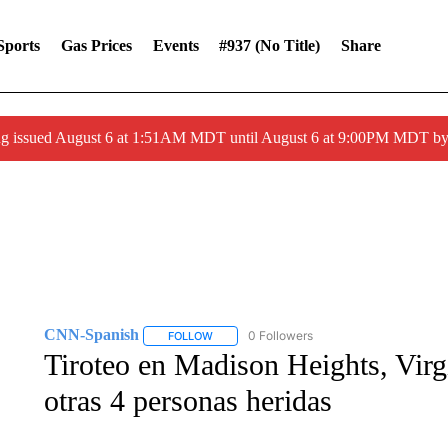
Sports
Gas Prices
Events
#937 (no Title)
Share
ng issued August 6 at 1:51AM MDT until August 6 at 9:00PM MDT 
CNN-Spanish
0 Followers
FOLLOW
FOLLOW "CNN-SPANISH" TO RECEIVE NOTI
Tiroteo en Madison Heights, Virg
otras 4 personas heridas