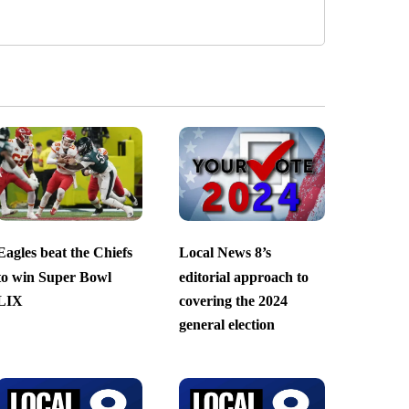
Eagles beat the Chiefs
Local News 8’s
to win Super Bowl
editorial approach to
LIX
covering the 2024
general election