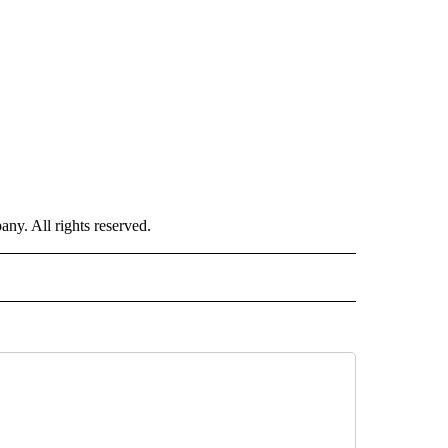
. All rights reserved.
ISH" TO RECEIVE NOTIFICATIONS ABOUT NEW PAGES ON "CNN-SPANISH".