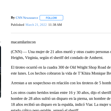
By
CNN Newsource
FOLLOW
FOLLOW "" TO RECEIVE NOTIFICATIONS 
Published
March 21, 2022
11:38 AM
macamilarincon
(CNN) — Una mujer de 21 años murió y otras cuatro personas re
Heights, Virginia, según el sheriff del condado de Amherst.
El tiroteo ocurrió en la cuadra 300 de Old Wright Shop Road de
este lunes. Los hechos cobraron la vida de T’Khira Monique B
Arrestan a un sospechoso en relación con los tiroteos de 5 ho
Los otros cuatro heridos tenían entre 16 y 30 años, dijo el sheri
hombre de 28 años sufrió un disparo en la pierna, un hombre de
18 años recibió un disparo en la espalda, indicó Viar. La mujer 
estado crítico pero estable, agregó el sheriff.