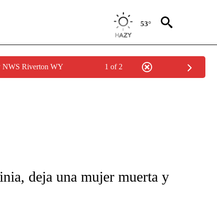
53°
by NWS Riverton WY
1 of 2
FICATIONS ABOUT NEW PAGES ON "CNN-SPANISH".
inia, deja una mujer muerta y