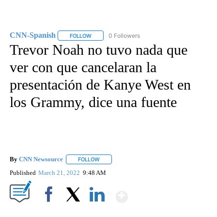
CNN-Spanish
0 Followers
FOLLOW
FOLLOW "CNN-SPANISH" TO RECEIVE NOTIFICA
Trevor Noah no tuvo nada que
ver con que cancelaran la
presentación de Kanye West en
los Grammy, dice una fuente
By
CNN Newsource
FOLLOW
FOLLOW "" TO RECEIVE NOTIFICATIONS ABOU
Published
March 21, 2022
9:48 AM
Show More
Facebook
X
LinkedIn