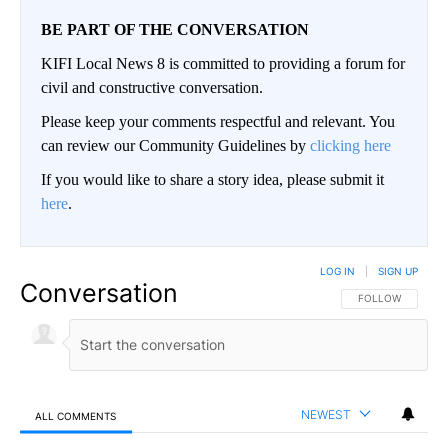
BE PART OF THE CONVERSATION
KIFI Local News 8 is committed to providing a forum for
civil and constructive conversation.
Please keep your comments respectful and relevant. You
can review our Community Guidelines by
clicking here
If you would like to share a story idea, please submit it
here
.
LOG IN
|
SIGN UP
Conversation
FOLLOW THIS CO
FOLLOW
NEWEST
ALL COMMENTS
All Comments