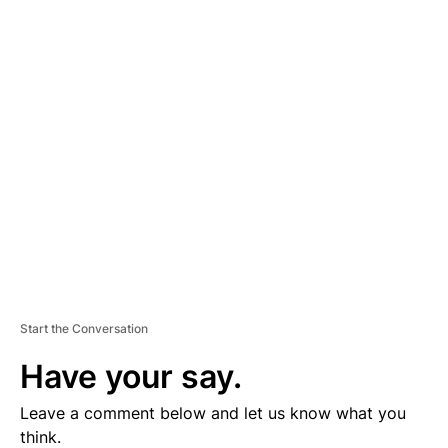
A
D
V
E
R
TI
S
E
M
E
N
T
Start the Conversation
Have your say.
Leave a comment below and let us know what you
think.