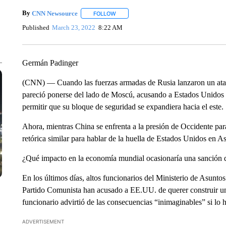
By
CNN Newsource
FOLLOW
FOLLOW "" TO RECEIVE NOTIFICATIONS 
Published
March 23, 2022
8:22 AM
Germán Padinger
(CNN) — Cuando las fuerzas armadas de Rusia lanzaron un ata
pareció ponerse del lado de Moscú, acusando a Estados Unidos y
permitir que su bloque de seguridad se expandiera hacia el este.
Ahora, mientras China se enfrenta a la presión de Occidente pa
retórica similar para hablar de la huella de Estados Unidos en As
¿Qué impacto en la economía mundial ocasionaría una sanción
En los últimos días, altos funcionarios del Ministerio de Asunto
Partido Comunista han acusado a EE.UU. de querer construir un
funcionario advirtió de las consecuencias “inimaginables” si lo 
ADVERTISEMENT