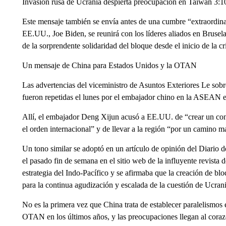
Invasión rusa de Ucrania despierta preocupación en Taiwán 3:1
Este mensaje también se envía antes de una cumbre “extraordina
EE.UU., Joe Biden, se reunirá con los líderes aliados en Bruselas
de la sorprendente solidaridad del bloque desde el inicio de la cri
Un mensaje de China para Estados Unidos y la OTAN
Las advertencias del viceministro de Asuntos Exteriores Le sobr
fueron repetidas el lunes por el embajador chino en la ASEAN e
Allí, el embajador Deng Xijun acusó a EE.UU. de “crear un conj
el orden internacional” y de llevar a la región “por un camino m
Un tono similar se adoptó en un artículo de opinión del Diario 
el pasado fin de semana en el sitio web de la influyente revista 
estrategia del Indo-Pacífico y se afirmaba que la creación de b
para la continua agudización y escalada de la cuestión de Ucran
No es la primera vez que China trata de establecer paralelismos e
OTAN en los últimos años, y las preocupaciones llegan al coraz