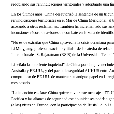
redoblando sus reivindicaciones territoriales y adoptando una lín
En los últimos años, China desautorizó la sentencia de un trib
reivindicaciones territoriales en el Mar de China Meridional, al 
acosando a otros reclamantes. También ha incrementado sus am
incursiones récord de aviones de combate en la zona de identific
“No es de extrañar que China aproveche la crisis ucraniana para 
Li Mingjiang, profesor asociado y titular de la cátedra de relaci
Internacionales S. Rajaratnam (RSIS) de la Universidad Tecnol
Li señaló la “creciente inquietud” de China por el rejuvenecimi
Australia y EE.UU., y del pacto de seguridad AUKUS entre Aus
compromiso de EE.UU. de mantener su antiguo papel en la región
mes pasado.
“La intención es clara: China quiere enviar este mensaje a EE.UU
Pacífica y las alianzas de seguridad estadounidenses podrían ge
(a las) vistas en Europa, con la participación de Rusia”, dijo Li.