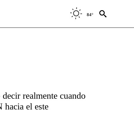
84°
FICATIONS ABOUT NEW PAGES ON "CNN-SPANISH".
decir realmente cuando
 hacia el este