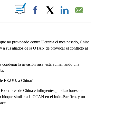
ABOUT NEW PAGES ON "".
Facebook
X
LinkedIn
Email
que no provocado contra Ucrania el mes pasado, China
 a sus aliados de la OTAN de provocar el conflicto al
ra condenar la invasión rusa, está aumentando una
ia.
 de EE.UU. a China?
s Exteriores de China e influyentes publicaciones del
 bloque similar a la OTAN en el Indo-Pacífico, y un
hace.