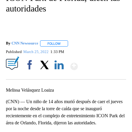
autoridades
By
CNN Newsource
FOLLOW
FOLLOW "" TO RECEIVE NOTIFICATIONS ABOU
Published
March 25, 2022
1:33 PM
Show More
Facebook
X
LinkedIn
Melissa Velásquez Loaiza
(CNN) — Un niño de 14 años murió después de caer el jueves
por la noche desde la torre de caída que se inauguró
recientemente en el complejo de entretenimiento ICON Park del
área de Orlando, Florida, dijeron las autoridades.