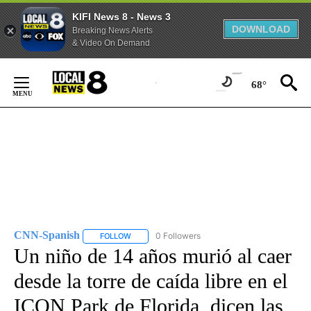
KIFI News 8 - News 3
DOWNLOAD
Breaking News Alerts
& Video On Demand
Skip
to
68°
Content
CNN-Spanish
0 Followers
FOLLOW
FOLLOW "CNN-SPANISH" TO RECEIVE NOTIFICA
Un niño de 14 años murió al caer
desde la torre de caída libre en el
ICON Park de Florida, dicen las