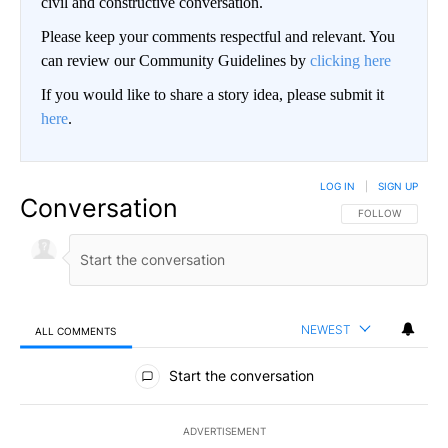
civil and constructive conversation.
Please keep your comments respectful and relevant. You
can review our Community Guidelines by
clicking here
If you would like to share a story idea, please submit it
here
.
LOG IN
|
SIGN UP
Conversation
FOLLOW THIS CO
FOLLOW
NEWEST
ALL COMMENTS
All Comments
Start the conversation
ADVERTISEMENT