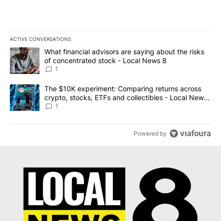
ACTIVE CONVERSATIONS
The following is a list of the most commented articles in the last 7
A trending article titled "What financial advisors are saying abo
What financial advisors are saying about the risks
of concentrated stock - Local News 8
1
A trending article titled "The $10K experiment: Comparing return
The $10K experiment: Comparing returns across
crypto, stocks, ETFs and collectibles - Local News
8
1
Powered by