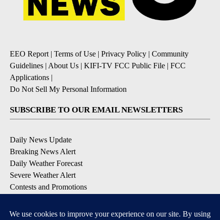
EEO Report
|
Terms of Use
|
Privacy Policy
|
Community
Guidelines
|
About Us
|
KIFI-TV FCC Public File
|
FCC
Applications
|
Do Not Sell My Personal Information
SUBSCRIBE TO OUR EMAIL NEWSLETTERS
Daily News Update
Breaking News Alert
Daily Weather Forecast
Severe Weather Alert
Contests and Promotions
DOWNLOAD OUR APPS