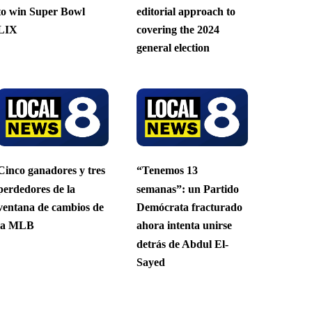
to win Super Bowl
editorial approach to
LIX
covering the 2024
general election
Cinco ganadores y tres
“Tenemos 13
perdedores de la
semanas”: un Partido
ventana de cambios de
Demócrata fracturado
la MLB
ahora intenta unirse
detrás de Abdul El-
Sayed