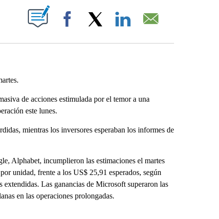
ABOUT NEW PAGES ON "".
Facebook
X
LinkedIn
Email
artes.
asiva de acciones estimulada por el temor a una
eración este lunes.
érdidas, mientras los inversores esperaban los informes de
gle, Alphabet, incumplieron las estimaciones el martes
 por unidad, frente a los US$ 25,91 esperados, según
s extendidas. Las ganancias de Microsoft superaron las
planas en las operaciones prolongadas.