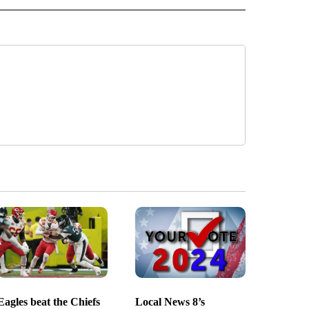
Eagles beat the Chiefs
Local News 8’s