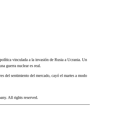
olítica vinculada a la invasión de Rusia a Ucrania. Un
una guerra nuclear es real.
es del sentimiento del mercado, cayó el martes a modo
. All rights reserved.
ISH" TO RECEIVE NOTIFICATIONS ABOUT NEW PAGES ON "CNN-SPANISH".