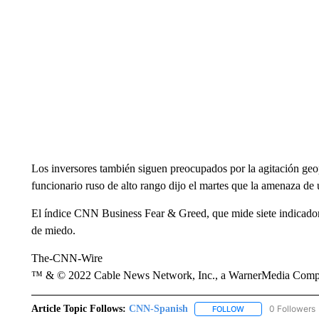
Los inversores también siguen preocupados por la agitación geop
funcionario ruso de alto rango dijo el martes que la amenaza de 
El índice CNN Business Fear & Greed, que mide siete indicador
de miedo.
The-CNN-Wire
™ & © 2022 Cable News Network, Inc., a WarnerMedia Company
Article Topic Follows:
CNN-Spanish
0 Followers
FOLLOW
FOLLOW "CNN-SPAN