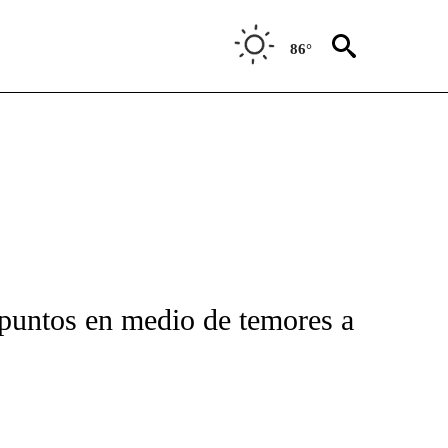
86°
FICATIONS ABOUT NEW PAGES ON "CNN-SPANISH".
puntos en medio de temores a