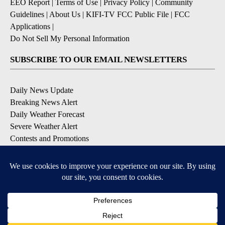
EEO Report
|
Terms of Use
|
Privacy Policy
|
Community
Guidelines
|
About Us
|
KIFI-TV FCC Public File
|
FCC
Applications
|
Do Not Sell My Personal Information
SUBSCRIBE TO OUR EMAIL NEWSLETTERS
Daily News Update
Breaking News Alert
Daily Weather Forecast
Severe Weather Alert
Contests and Promotions
DOWNLOAD OUR APPS
Available for iOS and Android