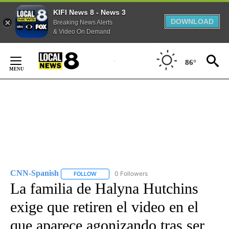
KIFI News 8 - News 3
DOWNLOAD
Breaking News Alerts
& Video On Demand
Skip
to
86°
Content
CNN-Spanish
0 Followers
FOLLOW
FOLLOW "CNN-SPANISH" TO RECEIVE NOTIFICA
La familia de Halyna Hutchins
exige que retiren el video en el
que aparece agonizando tras ser