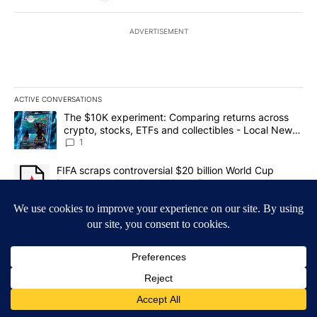
ADVERTISEMENT
ACTIVE CONVERSATIONS
The following is a list of the most commented articles in the last 7
A trending article titled "The $10K experiment: Comparing return
The $10K experiment: Comparing returns across
crypto, stocks, ETFs and collectibles - Local News
8
1
A trending article titled "FIFA scraps controversial $20 billion 
FIFA scraps controversial $20 billion World Cup
investment plan - Local News 8
1
Powered by