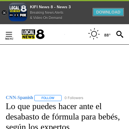
KIFI News 8 - News 3
DOWNLOAD
Breaking News Alerts
& Video On Demand
Skip
to
88°
Content
CNN-Spanish
0 Followers
FOLLOW
FOLLOW "CNN-SPANISH" TO RECEIVE NOTIFICA
Lo que puedes hacer ante el
desabasto de fórmula para bebés,
según los expertos