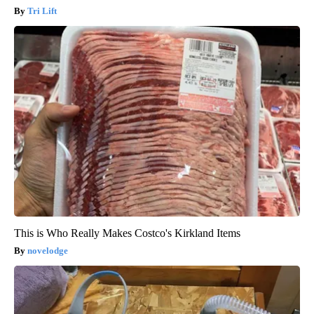
Tri Lift
This is Who Really Makes Costco's Kirkland Items
novelodge