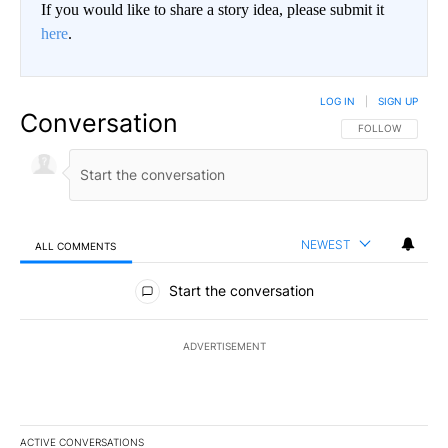
If you would like to share a story idea, please submit it
here
.
LOG IN
|
SIGN UP
Conversation
FOLLOW THIS CO
FOLLOW
NEWEST
ALL COMMENTS
All Comments
Start the conversation
ADVERTISEMENT
ACTIVE CONVERSATIONS