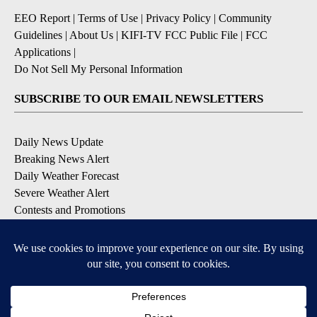
EEO Report
|
Terms of Use
|
Privacy Policy
|
Community
Guidelines
|
About Us
|
KIFI-TV FCC Public File
|
FCC
Applications
|
Do Not Sell My Personal Information
SUBSCRIBE TO OUR EMAIL NEWSLETTERS
Daily News Update
Breaking News Alert
Daily Weather Forecast
Severe Weather Alert
Contests and Promotions
DOWNLOAD OUR APPS
Available for iOS and Android