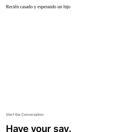
Recién casado y esperando un hijo
A
D
V
E
R
TI
S
E
M
E
N
T
Start the Conversation
Have your say.