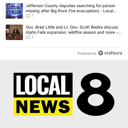
The following is a list of the most commented articles in the last 7
A trending article titled "Jefferson County deputies searching fo
Jefferson County deputies searching for person
missing after Big Rock Fire evacuations - Local
News 8
1
A trending article titled "Gov. Brad Little and Lt. Gov. Scott Be
Gov. Brad Little and Lt. Gov. Scott Bedke discuss
Idaho Falls expansion, wildfire season and more -
Local News 8
1
Powered by