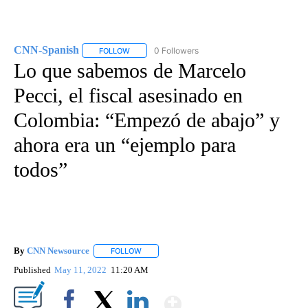
CNN-Spanish
0 Followers
FOLLOW
FOLLOW "CNN-SPANISH" TO RECEIVE NOTIFICA
Lo que sabemos de Marcelo
Pecci, el fiscal asesinado en
Colombia: “Empezó de abajo” y
ahora era un “ejemplo para
todos”
By
CNN Newsource
FOLLOW
FOLLOW "" TO RECEIVE NOTIFICATIONS ABOU
Published
May 11, 2022
11:20 AM
Show More