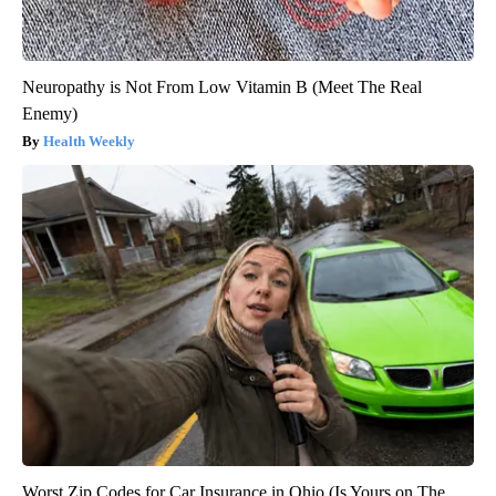
Neuropathy is Not From Low Vitamin B (Meet The Real
Enemy)
Health Weekly
Worst Zip Codes for Car Insurance in Ohio (Is Yours on The