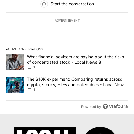
Start the conversation
ADVERTISEMENT
ACTIVE CONVERSATIONS
The following is a list of the most commented articles in the last 7
A trending article titled "What financial advisors are saying abo
What financial advisors are saying about the risks
of concentrated stock - Local News 8
1
A trending article titled "The $10K experiment: Comparing return
The $10K experiment: Comparing returns across
crypto, stocks, ETFs and collectibles - Local News
8
1
Powered by