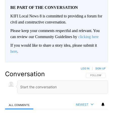
BE PART OF THE CONVERSATION
KIFI Local News 8 is committed to providing a forum for
civil and constructive conversation.
Please keep your comments respectful and relevant. You
can review our Community Guidelines by
clicking here
If you would like to share a story idea, please submit it
here
.
LOG IN
|
SIGN UP
Conversation
FOLLOW THIS CO
FOLLOW
NEWEST
ALL COMMENTS
All Comments