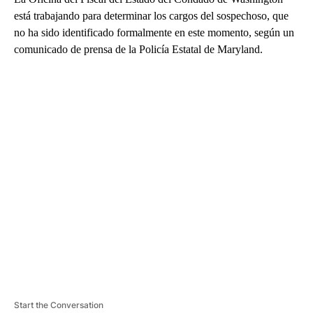
está trabajando para determinar los cargos del sospechoso, que
no ha sido identificado formalmente en este momento, según un
comunicado de prensa de la Policía Estatal de Maryland.
A
D
V
E
R
TI
S
E
M
E
N
T
Start the Conversation