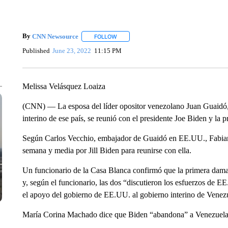
By
CNN Newsource
FOLLOW
FOLLOW "" TO RECEIVE NOTIFICATIONS 
Published
June 23, 2022
11:15 PM
Melissa Velásquez Loaiza
(CNN) — La esposa del líder opositor venezolano Juan Guaidó,
interino de ese país, se reunió con el presidente Joe Biden y la 
Según Carlos Vecchio, embajador de Guaidó en EE.UU., Fabian
semana y media por Jill Biden para reunirse con ella.
Un funcionario de la Casa Blanca confirmó que la primera dama 
y, según el funcionario, las dos “discutieron los esfuerzos de E
el apoyo del gobierno de EE.UU. al gobierno interino de Venez
María Corina Machado dice que Biden “abandona” a Venezuela