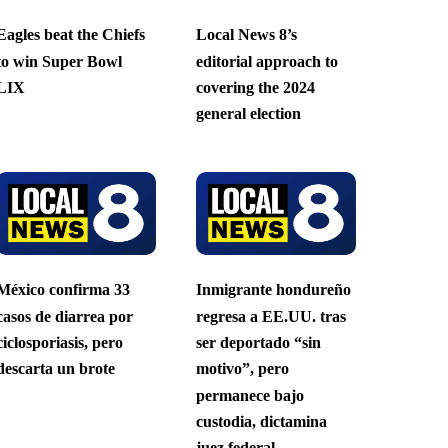
Eagles beat the Chiefs
Local News 8’s
to win Super Bowl
editorial approach to
LIX
covering the 2024
general election
México confirma 33
Inmigrante hondureño
casos de diarrea por
regresa a EE.UU. tras
ciclosporiasis, pero
ser deportado “sin
descarta un brote
motivo”, pero
permanece bajo
custodia, dictamina
juez federal