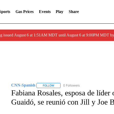
Sports
Gas Prices
Events
Play
Share
ng issued August 6 at 1:51AM MDT until August 6 at 9:00PM MDT 
CNN-Spanish
0 Followers
FOLLOW
FOLLOW "CNN-SPANISH" TO RECEIVE NOTI
Fabiana Rosales, esposa de líder
Guaidó, se reunió con Jill y Joe 