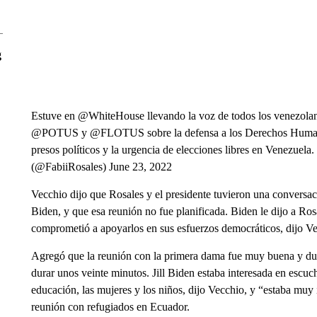
g
Estuve en @WhiteHouse llevando la voz de todos los venezola
@POTUS y @FLOTUS sobre la defensa a los Derechos Humanos, 
presos políticos y la urgencia de elecciones libres en Venezue
(@FabiiRosales) June 23, 2022
Vecchio dijo que Rosales y el presidente tuvieron una conversac
Biden, y que esa reunión no fue planificada. Biden le dijo a Ros
comprometió a apoyarlos en sus esfuerzos democráticos, dijo Ve
Agregó que la reunión con la primera dama fue muy buena y dur
durar unos veinte minutos. Jill Biden estaba interesada en escuc
educación, las mujeres y los niños, dijo Vecchio, y “estaba mu
reunión con refugiados en Ecuador.