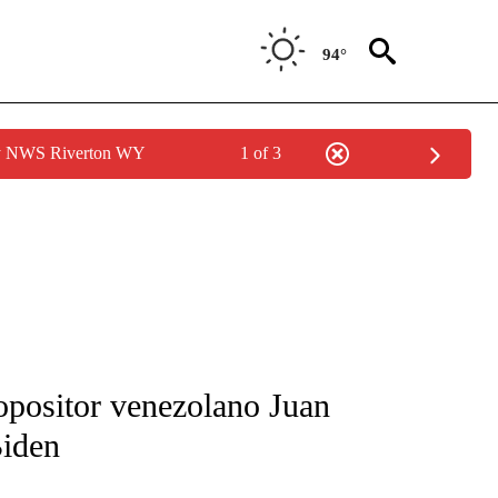
94°
by NWS Riverton WY
1 of 3
FICATIONS ABOUT NEW PAGES ON "CNN-SPANISH".
 opositor venezolano Juan
Biden