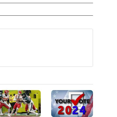
ISH" TO RECEIVE NOTIFICATIONS ABOUT NEW PAGES ON "CNN-SPANISH".