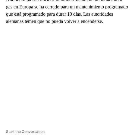
gas en Europa se ha cerrado para un mantenimiento programado
que está programado para durar 10 días. Las autoridades
alemanas temen que no pueda volver a encenderse.
A
D
V
E
R
TI
S
E
M
E
N
T
Start the Conversation