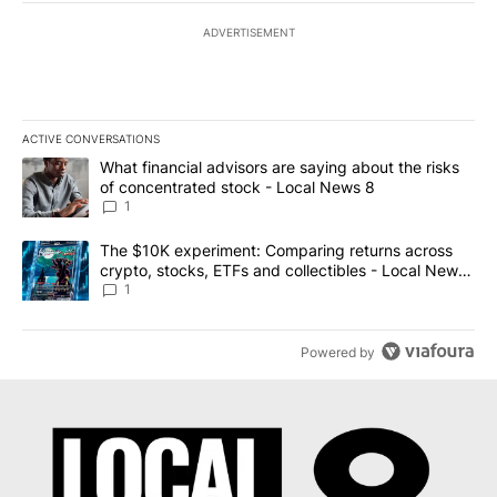
ADVERTISEMENT
ACTIVE CONVERSATIONS
The following is a list of the most commented articles in the last 7
A trending article titled "What financial advisors are saying abo
What financial advisors are saying about the risks
of concentrated stock - Local News 8
1
A trending article titled "The $10K experiment: Comparing return
The $10K experiment: Comparing returns across
crypto, stocks, ETFs and collectibles - Local News
8
1
Powered by