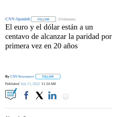
CNN-Spanish
0 Followers
FOLLOW
FOLLOW "CNN-SPANISH" TO RECEIVE NOTIFICA
El euro y el dólar están a un
centavo de alcanzar la paridad por
primera vez en 20 años
By
CNN Newsource
FOLLOW
FOLLOW "" TO RECEIVE NOTIFICATIONS ABOU
Published
July 11, 2022
11:24 AM
Show More
Facebook
X
LinkedIn