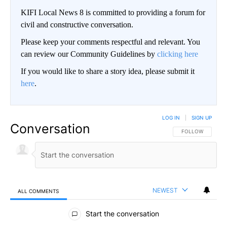
KIFI Local News 8 is committed to providing a forum for
civil and constructive conversation.
Please keep your comments respectful and relevant. You
can review our Community Guidelines by
clicking here
If you would like to share a story idea, please submit it
here
.
LOG IN
|
SIGN UP
Conversation
FOLLOW THIS CO
FOLLOW
NEWEST
ALL COMMENTS
All Comments
Start the conversation