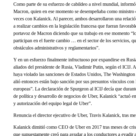
Como parte de su esfuerzo de cabildeo a nivel mundial, infor
Macron, quien en ese momento se desempeñaba como ministro d
veces con Kalanick. Al parecer, ambos desarrollaron una relaci
a realizar cambios en la legislación francesa que fueran favorab
portavoz de Macron diciendo que su trabajo en ese momento “lo 
participan en el fuerte cambio … en el sector de los servicios, q
obstáculos administrativos y reglamentarios”.
Y en un esfuerzo finalmente infructuoso por expandirse en Rusia
aliados del presidente de Rusia, Vladimir Putin, según el ICIJ.
haya violado las sanciones de Estados Unidos, The Washington P
alió entonces están bajo sanción por sus presuntos vínculos con 
europeas”. La declaración de Spurgeon al ICIJ decía que durant
de política y desarrollo de negocios de Uber, Kalanick “actuó e
y autorización del equipo legal de Uber”.
Renuncia el director ejecutivo de Uber, Travis Kalanick, tras mes
Kalanick dimitió como CEO de Uber en 2017 tras meses de crisis
que supuestamente creó para ayudar a los conductores a evadir a