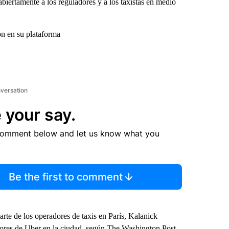
iertamente a los reguladores y a los taxistas en medio
n en su plataforma
nversation
 your say.
comment below and let us know what you
Be the first to comment
rte de los operadores de taxis en París, Kalanick
uctores de Uber en la ciudad, según The Washington Post.