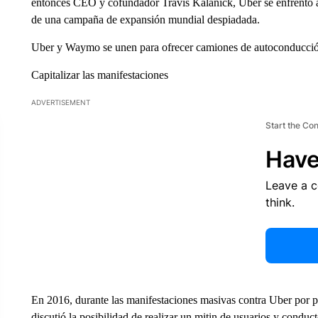
entonces CEO y cofundador Travis Kalanick, Uber se enfrentó ab
de una campaña de expansión mundial despiadada.
Uber y Waymo se unen para ofrecer camiones de autoconducció
Capitalizar las manifestaciones
ADVERTISEMENT
Start the Co
Have
Leave a 
think.
En 2016, durante las manifestaciones masivas contra Uber por pa
discutió la posibilidad de realizar un mitin de usuarios y cond