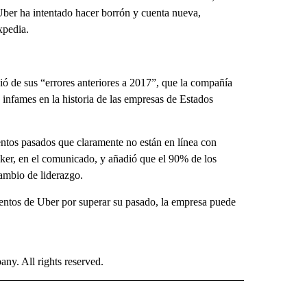
ber ha intentado hacer borrón y cuenta nueva,
xpedia.
ó de sus “errores anteriores a 2017”, que la compañía
infames en la historia de las empresas de Estados
tos pasados que claramente no están en línea con
baker, en el comunicado, y añadió que el 90% de los
ambio de liderazgo.
tentos de Uber por superar su pasado, la empresa puede
. All rights reserved.
ISH" TO RECEIVE NOTIFICATIONS ABOUT NEW PAGES ON "CNN-SPANISH".