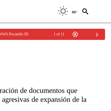
88°
 NWS Pocatello ID
1 of 11
FICATIONS ABOUT NEW PAGES ON "CNN-SPANISH".
ltración de documentos que
s agresivas de expansión de la