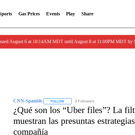
Sports
Gas Prices
Events
Play
Share
ssued August 6 at 10:14AM MDT until August 8 at 11:00PM MDT by
CNN-Spanish
0 Followers
FOLLOW
FOLLOW "CNN-SPANISH" TO RECEIVE NOTI
¿Qué son los “Uber files”? La fi
muestran las presuntas estrategia
compañía