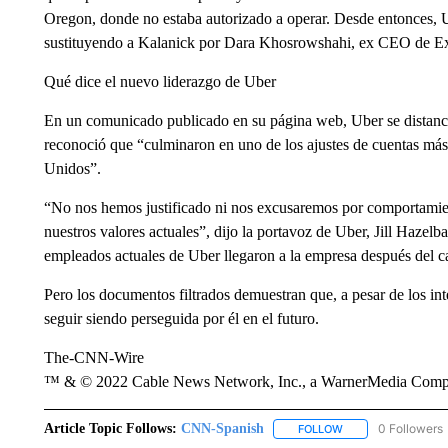
Oregon, donde no estaba autorizado a operar. Desde entonces, U
sustituyendo a Kalanick por Dara Khosrowshahi, ex CEO de E
Qué dice el nuevo liderazgo de Uber
En un comunicado publicado en su página web, Uber se distanci
reconoció que “culminaron en uno de los ajustes de cuentas más 
Unidos”.
“No nos hemos justificado ni nos excusaremos por comportamien
nuestros valores actuales”, dijo la portavoz de Uber, Jill Hazel
empleados actuales de Uber llegaron a la empresa después del c
Pero los documentos filtrados demuestran que, a pesar de los in
seguir siendo perseguida por él en el futuro.
The-CNN-Wire
™ & © 2022 Cable News Network, Inc., a WarnerMedia Company
Article Topic Follows:
CNN-Spanish
0 Followers
FOLLOW
FOLLOW "CNN-SPAN