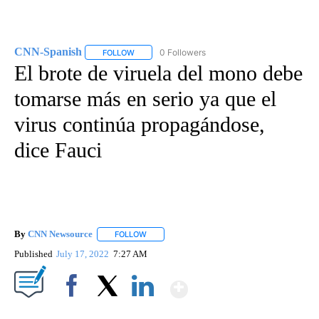
CNN-Spanish
0 Followers
FOLLOW
FOLLOW "CNN-SPANISH" TO RECEIVE NOTIFICA
El brote de viruela del mono debe
tomarse más en serio ya que el
virus continúa propagándose,
dice Fauci
By
CNN Newsource
FOLLOW
FOLLOW "" TO RECEIVE NOTIFICATIONS ABOU
Published
July 17, 2022
7:27 AM
Show More
Facebook
X
LinkedIn