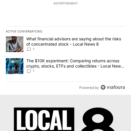
ADVERTISEMENT
ACTIVE CONVERSATIONS
The following is a list of the most commented articles in the last 7
A trending article titled "What financial advisors are saying abo
What financial advisors are saying about the risks
of concentrated stock - Local News 8
1
A trending article titled "The $10K experiment: Comparing return
The $10K experiment: Comparing returns across
crypto, stocks, ETFs and collectibles - Local News
8
1
Powered by