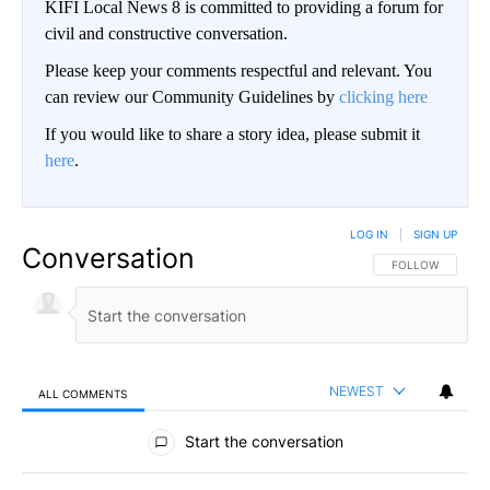
KIFI Local News 8 is committed to providing a forum for
civil and constructive conversation.
Please keep your comments respectful and relevant. You
can review our Community Guidelines by
clicking here
If you would like to share a story idea, please submit it
here
.
LOG IN
|
SIGN UP
Conversation
FOLLOW THIS CO
FOLLOW
NEWEST
ALL COMMENTS
All Comments
Start the conversation