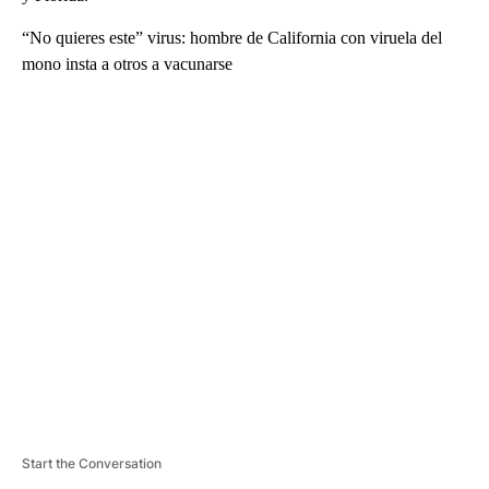
“No quieres este” virus: hombre de California con viruela del
mono insta a otros a vacunarse
A
D
V
E
R
TI
S
E
M
E
N
T
Start the Conversation