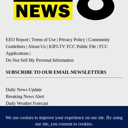
EEO Report
|
Terms of Use
|
Privacy Policy
|
Community
Guidelines
|
About Us
|
KIFI-TV FCC Public File
|
FCC
Applications
|
Do Not Sell My Personal Information
SUBSCRIBE TO OUR EMAIL NEWSLETTERS
Daily News Update
Breaking News Alert
Daily Weather Forecast
Severe Weather Alert
Contests and Promotions