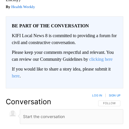
Health Weekly
BE PART OF THE CONVERSATION
KIFI Local News 8 is committed to providing a forum for
civil and constructive conversation.
Please keep your comments respectful and relevant. You
can review our Community Guidelines by
clicking here
If you would like to share a story idea, please submit it
here
.
LOG IN
|
SIGN UP
Conversation
FOLLOW THIS CO
FOLLOW