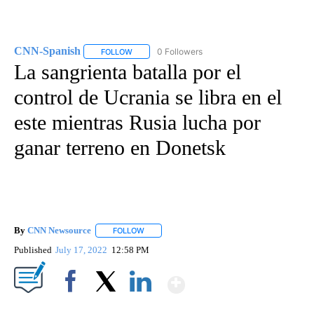
CNN-Spanish
0 Followers
FOLLOW
FOLLOW "CNN-SPANISH" TO RECEIVE NOTIFICA
La sangrienta batalla por el
control de Ucrania se libra en el
este mientras Rusia lucha por
ganar terreno en Donetsk
By
CNN Newsource
FOLLOW
FOLLOW "" TO RECEIVE NOTIFICATIONS ABOU
Published
July 17, 2022
12:58 PM
Show More
Facebook
X
LinkedIn