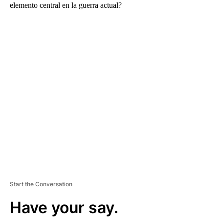
elemento central en la guerra actual?
A
D
V
E
R
TI
S
E
M
E
N
T
Start the Conversation
Have your say.