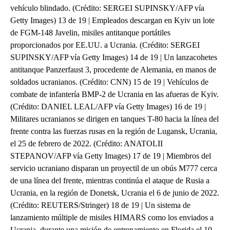
vehículo blindado. (Crédito: SERGEI SUPINSKY/AFP vía
Getty Images) 13 de 19 | Empleados descargan en Kyiv un lote
de FGM-148 Javelin, misiles antitanque portátiles
proporcionados por EE.UU. a Ucrania. (Crédito: SERGEI
SUPINSKY/AFP vía Getty Images) 14 de 19 | Un lanzacohetes
antitanque Panzerfaust 3, procedente de Alemania, en manos de
soldados ucranianos. (Crédito: CNN) 15 de 19 | Vehículos de
combate de infantería BMP-2 de Ucrania en las afueras de Kyiv.
(Crédito: DANIEL LEAL/AFP vía Getty Images) 16 de 19 |
Militares ucranianos se dirigen en tanques T-80 hacia la línea del
frente contra las fuerzas rusas en la región de Lugansk, Ucrania,
el 25 de febrero de 2022. (Crédito: ANATOLII
STEPANOV/AFP vía Getty Images) 17 de 19 | Miembros del
servicio ucraniano disparan un proyectil de un obús M777 cerca
de una línea del frente, mientras continúa el ataque de Rusia a
Ucrania, en la región de Donetsk, Ucrania el 6 de junio de 2022.
(Crédito: REUTERS/Stringer) 18 de 19 | Un sistema de
lanzamiento múltiple de misiles HIMARS como los enviados a
Ucrania, durante una misión de entrenamiento en Florida el 10