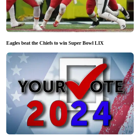
Eagles beat the Chiefs to win Super Bowl LIX