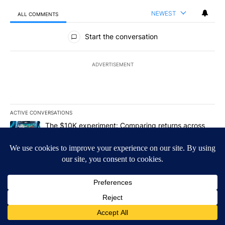
NEWEST
ALL COMMENTS
All Comments
Start the conversation
ADVERTISEMENT
ACTIVE CONVERSATIONS
The following is a list of the most commented articles in the last 7
A trending article titled "The $10K experiment: Comparing return
The $10K experiment: Comparing returns across
crypto, stocks, ETFs and collectibles - Local News
8
1
A trending article titled "FIFA scraps controversial $20 billion 
FIFA scraps controversial $20 billion World Cup
investment plan - Local News 8
1
Powered by