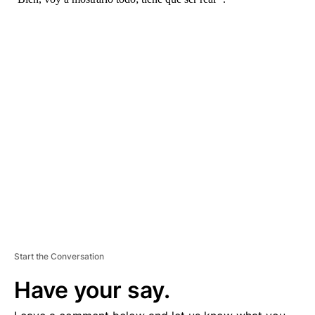
A
D
V
E
R
TI
S
E
M
E
N
T
Start the Conversation
Have your say.