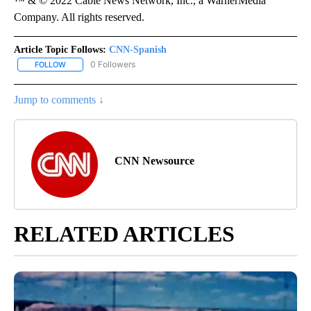
™ & © 2022 Cable News Network, Inc., a WarnerMedia
Company. All rights reserved.
Article Topic Follows:
CNN-Spanish
0 Followers
FOLLOW
FOLLOW "CNN-SPANISH" TO RECEIVE NOTIFICATIONS ABOUT NEW
Jump to comments ↓
CNN Newsource
RELATED ARTICLES