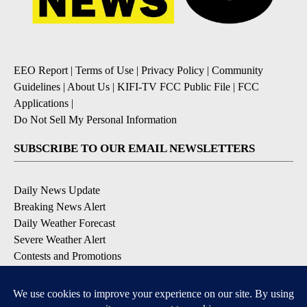
EEO Report
|
Terms of Use
|
Privacy Policy
|
Community
Guidelines
|
About Us
|
KIFI-TV FCC Public File
|
FCC
Applications
|
Do Not Sell My Personal Information
SUBSCRIBE TO OUR EMAIL NEWSLETTERS
Daily News Update
Breaking News Alert
Daily Weather Forecast
Severe Weather Alert
Contests and Promotions
DOWNLOAD OUR APPS