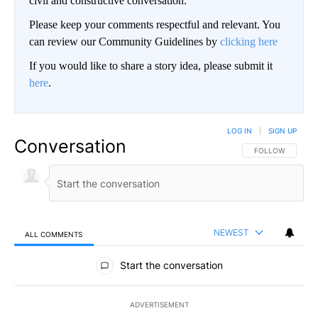
civil and constructive conversation.
Please keep your comments respectful and relevant. You
can review our Community Guidelines by
clicking here
If you would like to share a story idea, please submit it
here
.
LOG IN
|
SIGN UP
Conversation
FOLLOW THIS CO
FOLLOW
NEWEST
ALL COMMENTS
All Comments
Start the conversation
ADVERTISEMENT