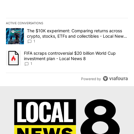
ACTIVE CONVERSATIONS
The following is a list of the most commented articles in the last 7
A trending article titled "The $10K experiment: Comparing return
The $10K experiment: Comparing returns across
crypto, stocks, ETFs and collectibles - Local News
8
1
A trending article titled "FIFA scraps controversial $20 billion 
FIFA scraps controversial $20 billion World Cup
investment plan - Local News 8
1
Powered by