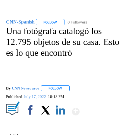
CNN-Spanish
0 Followers
FOLLOW
FOLLOW "CNN-SPANISH" TO RECEIVE NOTIFICA
Una fotógrafa catalogó los
12.795 objetos de su casa. Esto
es lo que encontró
By
CNN Newsource
FOLLOW
FOLLOW "" TO RECEIVE NOTIFICATIONS ABOU
Published
July 17, 2022
10:18 PM
Show More
Facebook
X
LinkedIn