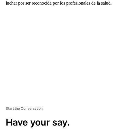
luchar por ser reconocida por los profesionales de la salud.
A
D
V
E
R
TI
S
E
M
E
N
T
Start the Conversation
Have your say.