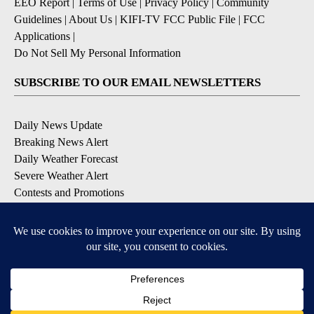
EEO Report
|
Terms of Use
|
Privacy Policy
|
Community
Guidelines
|
About Us
|
KIFI-TV FCC Public File
|
FCC
Applications
|
Do Not Sell My Personal Information
SUBSCRIBE TO OUR EMAIL NEWSLETTERS
Daily News Update
Breaking News Alert
Daily Weather Forecast
Severe Weather Alert
Contests and Promotions
DOWNLOAD OUR APPS
Available for iOS and Android