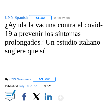
CNN-Spanish
0 Followers
FOLLOW
FOLLOW "CNN-SPANISH" TO RECEIVE NOTIFICA
¿Ayuda la vacuna contra el covid-
19 a prevenir los síntomas
prolongados? Un estudio italiano
sugiere que sí
By
CNN Newsource
FOLLOW
FOLLOW "" TO RECEIVE NOTIFICATIONS ABOU
Published
July 18, 2022
11:39 AM
Show More
Facebook
X
LinkedIn