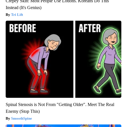
Crepey Skin: Most People Use Lotions. Koreans Do This
Instead (It's Genius)
Tri Lift
Spinal Stenosis is Not From "Getting Older". Meet The Real
Enemy (Stop This)
SmoothSpine