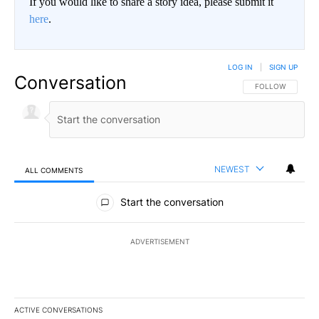
If you would like to share a story idea, please submit it
here
.
LOG IN
|
SIGN UP
Conversation
FOLLOW THIS CO
FOLLOW
NEWEST
ALL COMMENTS
All Comments
Start the conversation
ADVERTISEMENT
ACTIVE CONVERSATIONS