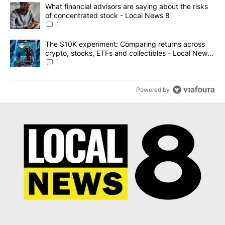
The following is a list of the most commented articles in the last 7
A trending article titled "What financial advisors are saying abo
What financial advisors are saying about the risks
of concentrated stock - Local News 8
1
A trending article titled "The $10K experiment: Comparing return
The $10K experiment: Comparing returns across
crypto, stocks, ETFs and collectibles - Local News
8
1
Powered by