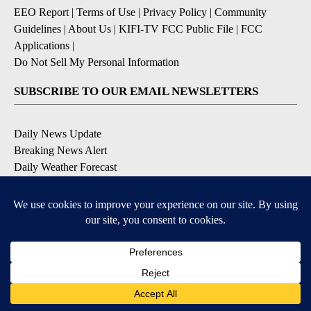
EEO Report
|
Terms of Use
|
Privacy Policy
|
Community
Guidelines
|
About Us
|
KIFI-TV FCC Public File
|
FCC
Applications
|
Do Not Sell My Personal Information
SUBSCRIBE TO OUR EMAIL NEWSLETTERS
Daily News Update
Breaking News Alert
Daily Weather Forecast
Severe Weather Alert
Contests and Promotions
DOWNLOAD OUR APPS
Available for iOS and Android