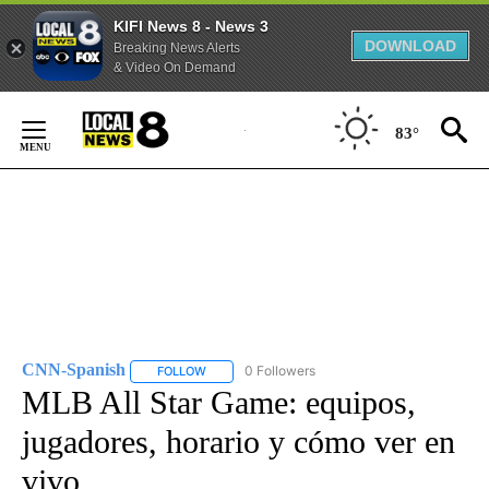
KIFI News 8 - News 3
DOWNLOAD
Breaking News Alerts
& Video On Demand
Skip
to
83°
Content
CNN-Spanish
0 Followers
FOLLOW
FOLLOW "CNN-SPANISH" TO RECEIVE NOTIFICA
MLB All Star Game: equipos,
jugadores, horario y cómo ver en
vivo