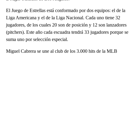
El Juego de Estrellas está conformado por dos equipos: el de la
Liga Americana y el de la Liga Nacional. Cada uno tiene 32
jugadores, de los cuales 20 son de posición y 12 son lanzadores
(pitchers). Este año cada escuadra tendrá 33 jugadores porque se
suma uno por selección especial.
Miguel Cabrera se une al club de los 3.000 hits de la MLB
A
D
V
E
R
TI
S
E
M
E
N
T