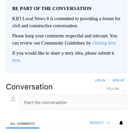
BE PART OF THE CONVERSATION
KIFI Local News 8 is committed to providing a forum for
civil and constructive conversation.
Please keep your comments respectful and relevant. You
can review our Community Guidelines by
clicking here
If you would like to share a story idea, please submit it
here
.
LOG IN
|
SIGN UP
Conversation
FOLLOW THIS CO
FOLLOW
NEWEST
ALL COMMENTS
All Comments