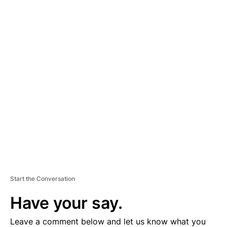
A
D
V
E
R
TI
S
E
M
E
N
T
Start the Conversation
Have your say.
Leave a comment below and let us know what you