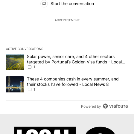
Start the conversation
ADVERTISEMENT
ACTIVE CONVERSATIONS
The following is a list of the most commented articles in the last 7
A trending article titled "Solar power, senior care, and 4 other 
Solar power, senior care, and 4 other sectors
targeted by Portugal’s Golden Visa funds - Local
News 8
1
A trending article titled "These 4 companies cash in every summe
These 4 companies cash in every summer, and
their stocks have followed - Local News 8
1
Powered by