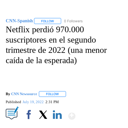
CNN-Spanish
0 Followers
FOLLOW
FOLLOW "CNN-SPANISH" TO RECEIVE NOTIFICA
Netflix perdió 970.000
suscriptores en el segundo
trimestre de 2022 (una menor
caída de la esperada)
By
CNN Newsource
FOLLOW
FOLLOW "" TO RECEIVE NOTIFICATIONS ABOU
Published
July 19, 2022
2:31 PM
Show More
Facebook
X
LinkedIn