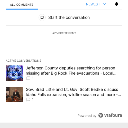
NEWEST
ALL COMMENTS
All Comments
Start the conversation
ADVERTISEMENT
ACTIVE CONVERSATIONS
The following is a list of the most commented articles in the last 7
A trending article titled "Jefferson County deputies searching fo
Jefferson County deputies searching for person
missing after Big Rock Fire evacuations - Local
News 8
1
A trending article titled "Gov. Brad Little and Lt. Gov. Scott Be
Gov. Brad Little and Lt. Gov. Scott Bedke discuss
Idaho Falls expansion, wildfire season and more -
Local News 8
1
Powered by