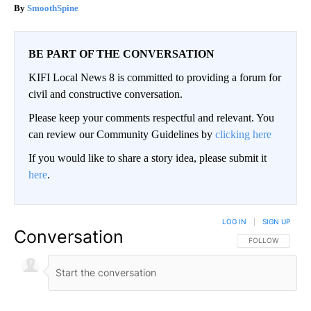
SmoothSpine
BE PART OF THE CONVERSATION
KIFI Local News 8 is committed to providing a forum for
civil and constructive conversation.
Please keep your comments respectful and relevant. You
can review our Community Guidelines by
clicking here
If you would like to share a story idea, please submit it
here
.
LOG IN
|
SIGN UP
Conversation
FOLLOW THIS CO
FOLLOW