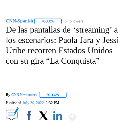
CNN-Spanish
0 Followers
FOLLOW
FOLLOW "CNN-SPANISH" TO RECEIVE NOTIFICA
De las pantallas de ‘streaming’ a
los escenarios: Paola Jara y Jessi
Uribe recorren Estados Unidos
con su gira “La Conquista”
By
CNN Newsource
FOLLOW
FOLLOW "" TO RECEIVE NOTIFICATIONS ABOU
Published
July 20, 2022
2:32 PM
Show More
Facebook
X
LinkedIn