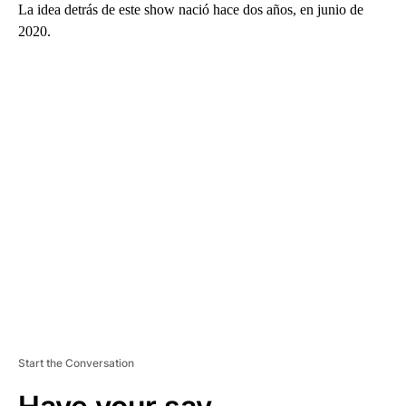
La idea detrás de este show nació hace dos años, en junio de
2020.
A
D
V
E
R
TI
S
E
M
E
N
T
Start the Conversation