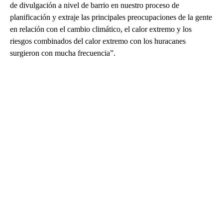
de divulgación a nivel de barrio en nuestro proceso de
planificación y extraje las principales preocupaciones de la gente
en relación con el cambio climático, el calor extremo y los
riesgos combinados del calor extremo con los huracanes
surgieron con mucha frecuencia”.
A
D
V
E
R
TI
S
E
M
E
N
T