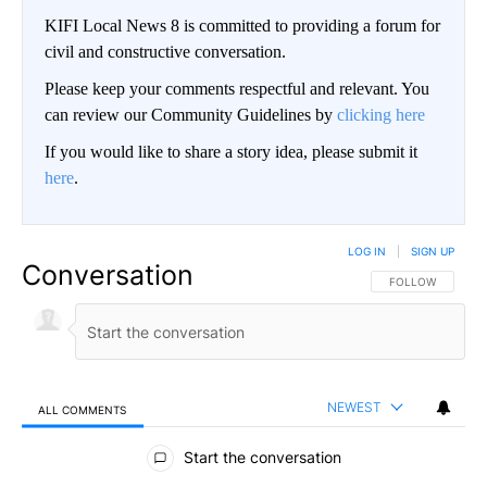
KIFI Local News 8 is committed to providing a forum for
civil and constructive conversation.
Please keep your comments respectful and relevant. You
can review our Community Guidelines by
clicking here
If you would like to share a story idea, please submit it
here
.
LOG IN
|
SIGN UP
Conversation
FOLLOW THIS CO
FOLLOW
NEWEST
ALL COMMENTS
All Comments
Start the conversation