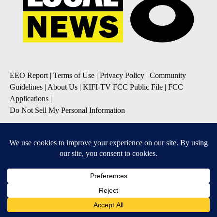
EEO Report
|
Terms of Use
|
Privacy Policy
|
Community
Guidelines
|
About Us
|
KIFI-TV FCC Public File
|
FCC
Applications
|
Do Not Sell My Personal Information
SUBSCRIBE TO OUR EMAIL NEWSLETTERS
Daily News Update
Breaking News Alert
Daily Weather Forecast
Severe Weather Alert
Contests and Promotions