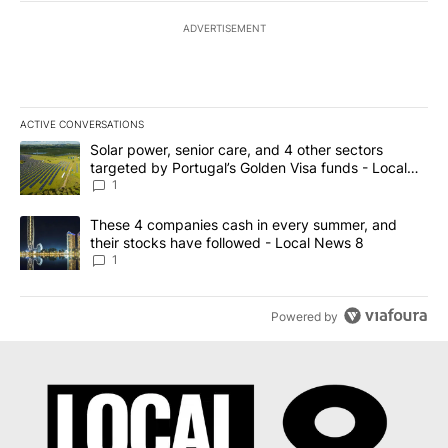
ADVERTISEMENT
ACTIVE CONVERSATIONS
The following is a list of the most commented articles in the last 7
A trending article titled "Solar power, senior care, and 4 other 
Solar power, senior care, and 4 other sectors
targeted by Portugal’s Golden Visa funds - Local
News 8
1
A trending article titled "These 4 companies cash in every summe
These 4 companies cash in every summer, and
their stocks have followed - Local News 8
1
Powered by