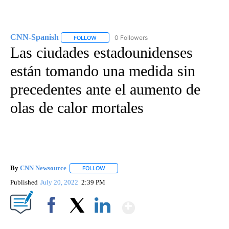
CNN-Spanish
0 Followers
FOLLOW
FOLLOW "CNN-SPANISH" TO RECEIVE NOTIFICA
Las ciudades estadounidenses
están tomando una medida sin
precedentes ante el aumento de
olas de calor mortales
By
CNN Newsource
FOLLOW
FOLLOW "" TO RECEIVE NOTIFICATIONS ABOU
Published
July 20, 2022
2:39 PM
Show More
Facebook
X
LinkedIn