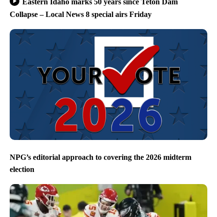
Eastern Idaho marks 50 years since Teton Dam
Collapse – Local News 8 special airs Friday
NPG’s editorial approach to covering the 2026 midterm
election