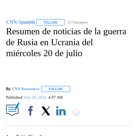
CNN-Spanish
0 Followers
FOLLOW
FOLLOW "CNN-SPANISH" TO RECEIVE NOTIFICA
Resumen de noticias de la guerra
de Rusia en Ucrania del
miércoles 20 de julio
By
CNN Newsource
FOLLOW
FOLLOW "" TO RECEIVE NOTIFICATIONS ABOU
Published
July 20, 2022
4:07 AM
Show More
Facebook
X
LinkedIn