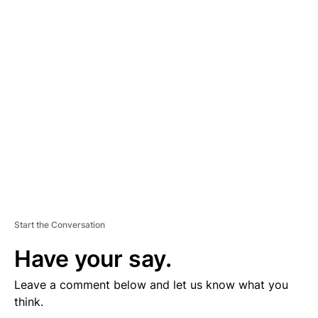
D
V
E
R
TI
S
E
M
E
N
T
Start the Conversation
Have your say.
Leave a comment below and let us know what you
think.