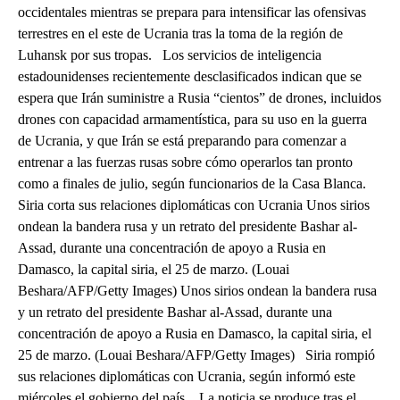
occidentales mientras se prepara para intensificar las ofensivas
terrestres en el este de Ucrania tras la toma de la región de
Luhansk por sus tropas. Los servicios de inteligencia
estadounidenses recientemente desclasificados indican que se
espera que Irán suministre a Rusia “cientos” de drones, incluidos
drones con capacidad armamentística, para su uso en la guerra
de Ucrania, y que Irán se está preparando para comenzar a
entrenar a las fuerzas rusas sobre cómo operarlos tan pronto
como a finales de julio, según funcionarios de la Casa Blanca.
Siria corta sus relaciones diplomáticas con Ucrania Unos sirios
ondean la bandera rusa y un retrato del presidente Bashar al-
Assad, durante una concentración de apoyo a Rusia en
Damasco, la capital siria, el 25 de marzo. (Louai
Beshara/AFP/Getty Images) Unos sirios ondean la bandera rusa
y un retrato del presidente Bashar al-Assad, durante una
concentración de apoyo a Rusia en Damasco, la capital siria, el
25 de marzo. (Louai Beshara/AFP/Getty Images) Siria rompió
sus relaciones diplomáticas con Ucrania, según informó este
miércoles el gobierno del país. La noticia se produce tras el