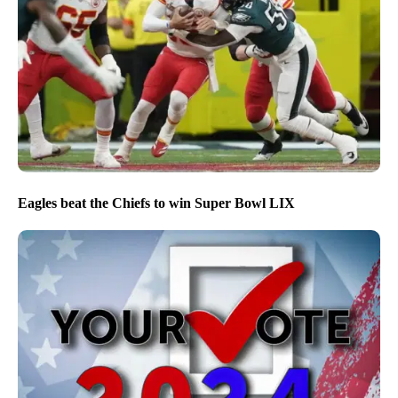
Eagles beat the Chiefs to win Super Bowl LIX