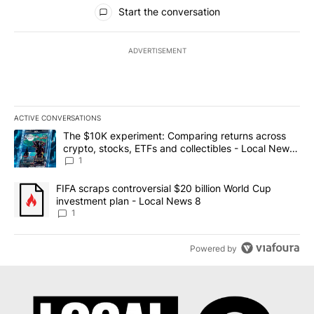
All Comments
Start the conversation
ADVERTISEMENT
ACTIVE CONVERSATIONS
The following is a list of the most commented articles in the last 7
A trending article titled "The $10K experiment: Comparing return
The $10K experiment: Comparing returns across
crypto, stocks, ETFs and collectibles - Local News
8
1
A trending article titled "FIFA scraps controversial $20 billion 
FIFA scraps controversial $20 billion World Cup
investment plan - Local News 8
1
Powered by