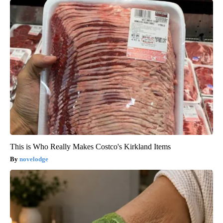
This is Who Really Makes Costco's Kirkland Items
novelodge