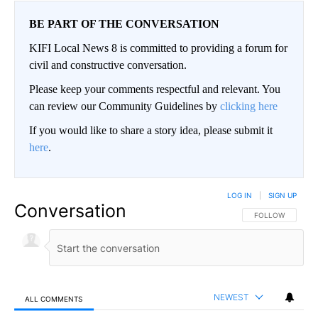
BE PART OF THE CONVERSATION
KIFI Local News 8 is committed to providing a forum for
civil and constructive conversation.
Please keep your comments respectful and relevant. You
can review our Community Guidelines by
clicking here
If you would like to share a story idea, please submit it
here
.
LOG IN
|
SIGN UP
Conversation
FOLLOW THIS CO
FOLLOW
NEWEST
ALL COMMENTS