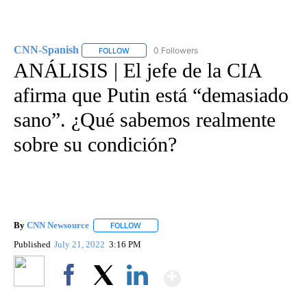
CNN-Spanish
0 Followers
FOLLOW
FOLLOW "CNN-SPANISH" TO RECEIVE NOTIFICA
ANÁLISIS | El jefe de la CIA
afirma que Putin está “demasiado
sano”. ¿Qué sabemos realmente
sobre su condición?
By
CNN Newsource
FOLLOW
FOLLOW "" TO RECEIVE NOTIFICATIONS ABOU
Published
July 21, 2022
3:16 PM
Show More
Facebook
X
LinkedIn