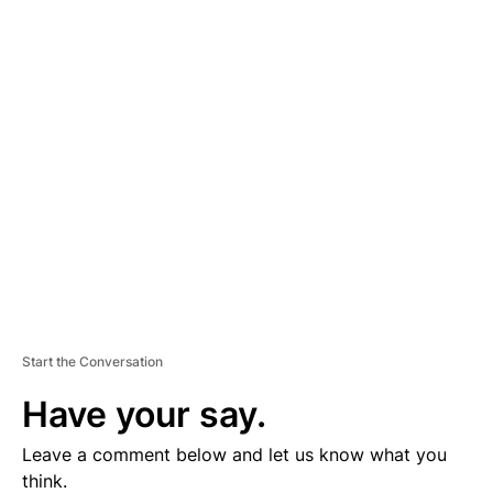
A
D
V
E
R
TI
S
E
M
E
N
T
Start the Conversation
Have your say.
Leave a comment below and let us know what you
think.