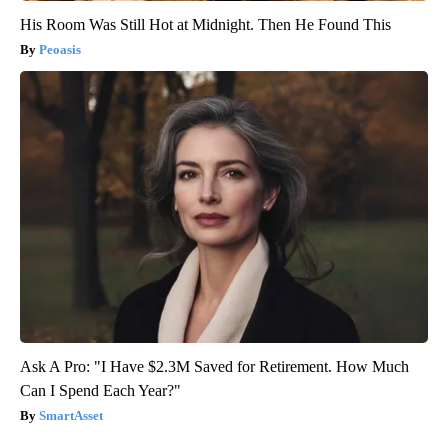
His Room Was Still Hot at Midnight. Then He Found This
Peoasis
Ask A Pro: "I Have $2.3M Saved for Retirement. How Much
Can I Spend Each Year?"
SmartAsset