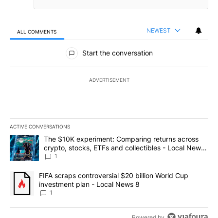
NEWEST
ALL COMMENTS
All Comments
Start the conversation
ADVERTISEMENT
ACTIVE CONVERSATIONS
The following is a list of the most commented articles in the last 7
A trending article titled "The $10K experiment: Comparing return
The $10K experiment: Comparing returns across
crypto, stocks, ETFs and collectibles - Local News
8
1
A trending article titled "FIFA scraps controversial $20 billion 
FIFA scraps controversial $20 billion World Cup
investment plan - Local News 8
1
Powered by