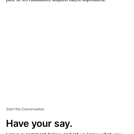
A
D
V
E
R
TI
S
E
M
E
N
T
Start the Conversation
Have your say.