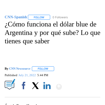
CNN-Spanish
0 Followers
FOLLOW
FOLLOW "CNN-SPANISH" TO RECEIVE NOTIFICA
¿Cómo funciona el dólar blue de
Argentina y por qué sube? Lo que
tienes que saber
By
CNN Newsource
FOLLOW
FOLLOW "" TO RECEIVE NOTIFICATIONS ABOU
Published
July 21, 2022
5:44 PM
Show More
Facebook
X
LinkedIn