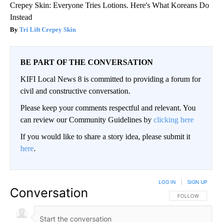
Crepey Skin: Everyone Tries Lotions. Here's What Koreans Do
Instead
Tri Lift Crepey Skin
BE PART OF THE CONVERSATION
KIFI Local News 8 is committed to providing a forum for
civil and constructive conversation.
Please keep your comments respectful and relevant. You
can review our Community Guidelines by
clicking here
If you would like to share a story idea, please submit it
here
.
LOG IN
|
SIGN UP
Conversation
FOLLOW THIS CO
FOLLOW