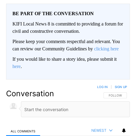
BE PART OF THE CONVERSATION
KIFI Local News 8 is committed to providing a forum for
civil and constructive conversation.
Please keep your comments respectful and relevant. You
can review our Community Guidelines by
clicking here
If you would like to share a story idea, please submit it
here
.
LOG IN
|
SIGN UP
Conversation
FOLLOW THIS CO
FOLLOW
NEWEST
ALL COMMENTS