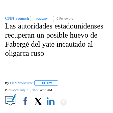
CNN-Spanish
0 Followers
FOLLOW
FOLLOW "CNN-SPANISH" TO RECEIVE NOTIFICA
Las autoridades estadounidenses
recuperan un posible huevo de
Fabergé del yate incautado al
oligarca ruso
By
CNN Newsource
FOLLOW
FOLLOW "" TO RECEIVE NOTIFICATIONS ABOU
Published
July 21, 2022
4:55 AM
Show More
Facebook
X
LinkedIn