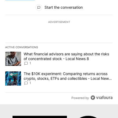
All Comments
Start the conversation
ADVERTISEMENT
ACTIVE CONVERSATIONS
The following is a list of the most commented articles in the last 7
A trending article titled "What financial advisors are saying abo
What financial advisors are saying about the risks
of concentrated stock - Local News 8
1
A trending article titled "The $10K experiment: Comparing return
The $10K experiment: Comparing returns across
crypto, stocks, ETFs and collectibles - Local News
8
1
Powered by