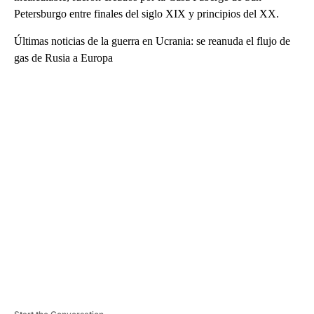
Petersburgo entre finales del siglo XIX y principios del XX.
Últimas noticias de la guerra en Ucrania: se reanuda el flujo de
gas de Rusia a Europa
A
D
V
E
R
TI
S
E
M
E
N
T