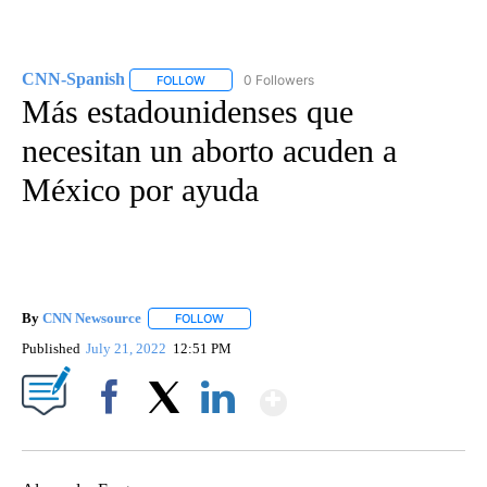
CNN-Spanish
0 Followers
FOLLOW
FOLLOW "CNN-SPANISH" TO RECEIVE NOTIFICA
Más estadounidenses que
necesitan un aborto acuden a
México por ayuda
By
CNN Newsource
FOLLOW
FOLLOW "" TO RECEIVE NOTIFICATIONS ABOU
Published
July 21, 2022
12:51 PM
Show More
Facebook
X
LinkedIn