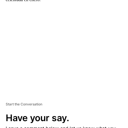
A
D
V
E
R
TI
S
E
M
E
N
T
Start the Conversation
Have your say.