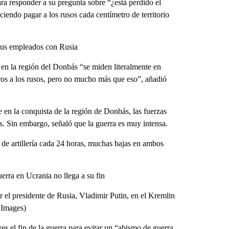
ra responder a su pregunta sobre “¿está perdido el
iendo pagar a los rusos cada centímetro de territorio
 sus empleados con Rusia
s en la región del Donbás “se miden literalmente en
ros a los rusos, pero no mucho más que eso”, añadió
 en la conquista de la región de Donbás, las fuerzas
s. Sin embargo, señaló que la guerra es muy intensa.
de artillería cada 24 horas, muchas bajas en ambos
erra en Ucrania no llega a su fin
 el presidente de Rusia, Vladimir Putin, en el Kremlin
 Images)
s el fin de la guerra para evitar un “abismo de guerra