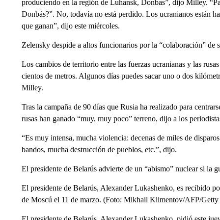
produciendo en la región de Luhansk, Donbas”, dijo Milley. “Pa
Donbás?”. No, todavía no está perdido. Los ucranianos están hac
que ganan”, dijo este miércoles.
Zelensky despide a altos funcionarios por la “colaboración” de
Los cambios de territorio entre las fuerzas ucranianas y las rusa
cientos de metros. Algunos días puedes sacar uno o dos kilómet
Milley.
Tras la campaña de 90 días que Rusia ha realizado para centrarse
rusas han ganado “muy, muy poco” terreno, dijo a los periodista
“Es muy intensa, mucha violencia: decenas de miles de disparos 
bandos, mucha destrucción de pueblos, etc.”, dijo.
El presidente de Belarús advierte de un “abismo” nuclear si la gu
El presidente de Belarús, Alexander Lukashenko, es recibido por
de Moscú el 11 de marzo. (Foto: Mikhail Klimentov/AFP/Getty
El presidente de Belarús, Alexander Lukashenko, pidió este jueve