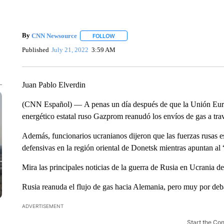
By
CNN Newsource
FOLLOW
FOLLOW "" TO RECEIVE NOTIFICATIONS 
Published
July 21, 2022
3:59 AM
Juan Pablo Elverdin
(CNN Español) — A penas un día después de que la Unión Europe
energético estatal ruso Gazprom reanudó los envíos de gas a tr
Además, funcionarios ucranianos dijeron que las fuerzas rusas es
defensivas en la región oriental de Donetsk mientras apuntan al
Mira las principales noticias de la guerra de Rusia en Ucrania de
Rusia reanuda el flujo de gas hacia Alemania, pero muy por deb
ADVERTISEMENT
Start the Co