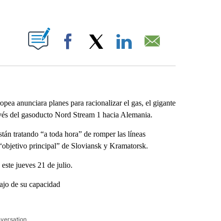
ABOUT NEW PAGES ON "".
Facebook
X
LinkedIn
Email
a anunciara planes para racionalizar el gas, el gigante
avés del gasoducto Nord Stream 1 hacia Alemania.
tán tratando “a toda hora” de romper las líneas
 “objetivo principal” de Sloviansk y Kramatorsk.
 este jueves 21 de julio.
ajo de su capacidad
nversation