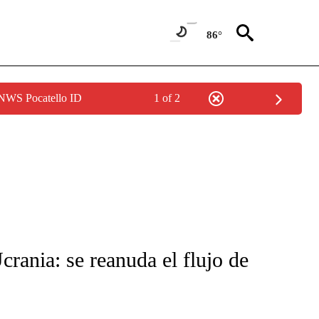
86°
 NWS Pocatello ID
1 of 2
FICATIONS ABOUT NEW PAGES ON "CNN-SPANISH".
crania: se reanuda el flujo de