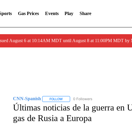
Sports
Gas Prices
Events
Play
Share
ssued August 6 at 10:14AM MDT until August 8 at 11:00PM MDT by
CNN-Spanish
0 Followers
FOLLOW
FOLLOW "CNN-SPANISH" TO RECEIVE NOTI
Últimas noticias de la guerra en U
gas de Rusia a Europa