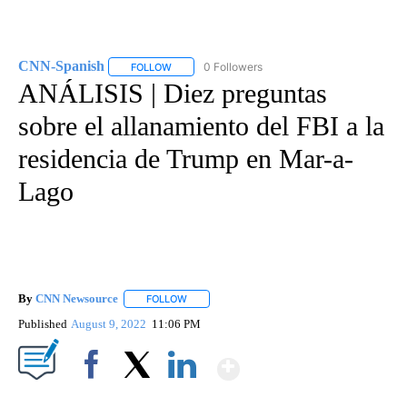
CNN-Spanish
0 Followers
FOLLOW
FOLLOW "CNN-SPANISH" TO RECEIVE NOTIFICA
ANÁLISIS | Diez preguntas
sobre el allanamiento del FBI a la
residencia de Trump en Mar-a-
Lago
By
CNN Newsource
FOLLOW
FOLLOW "" TO RECEIVE NOTIFICATIONS ABOU
Published
August 9, 2022
11:06 PM
Show More
Facebook
X
LinkedIn