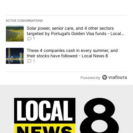
ACTIVE CONVERSATIONS
The following is a list of the most commented articles in the last 7
A trending article titled "Solar power, senior care, and 4 other 
Solar power, senior care, and 4 other sectors
targeted by Portugal’s Golden Visa funds - Local
News 8
1
A trending article titled "These 4 companies cash in every summe
These 4 companies cash in every summer, and
their stocks have followed - Local News 8
1
Powered by