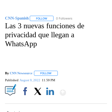
CNN-Spanish
0 Followers
FOLLOW
FOLLOW "CNN-SPANISH" TO RECEIVE NOTIFICA
Las 3 nuevas funciones de
privacidad que llegan a
WhatsApp
By
CNN Newsource
FOLLOW
FOLLOW "" TO RECEIVE NOTIFICATIONS ABOU
Published
August 9, 2022
11:59 PM
Show More
Facebook
X
LinkedIn