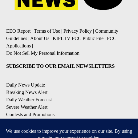
EEO Report
|
Terms of Use
|
Privacy Policy
|
Community
Guidelines
|
About Us
|
KIFI-TV FCC Public File
|
FCC
Applications
|
Do Not Sell My Personal Information
SUBSCRIBE TO OUR EMAIL NEWSLETTERS
Daily News Update
Breaking News Alert
Daily Weather Forecast
Severe Weather Alert
Contests and Promotions
DOWNLOAD OUR APPS