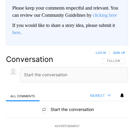
Please keep your comments respectful and relevant. You
can review our Community Guidelines by
clicking here
If you would like to share a story idea, please submit it
here
.
LOG IN
|
SIGN UP
Conversation
FOLLOW THIS CO
FOLLOW
NEWEST
ALL COMMENTS
All Comments
Start the conversation
ADVERTISEMENT