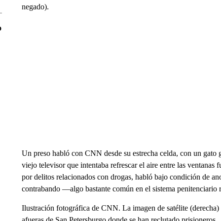
negado).
o
Un preso habló con CNN desde su estrecha celda, con un gato gat
viejo televisor que intentaba refrescar el aire entre las ventana
por delitos relacionados con drogas, habló bajo condición de ano
contrabando —algo bastante común en el sistema penitenciario r
Ilustración fotográfica de CNN. La imagen de satélite (derecha) 
afueras de San Petersburgo donde se han reclutado prisioneros.