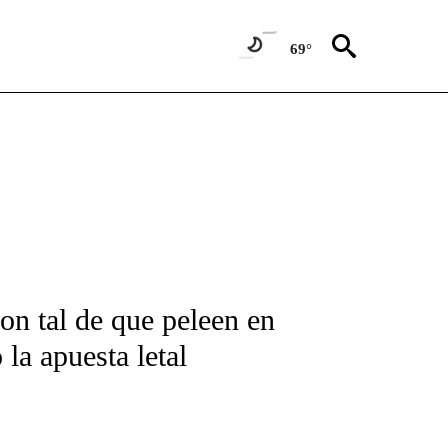
69°
FICATIONS ABOUT NEW PAGES ON "CNN-SPANISH".
con tal de que peleen en
la apuesta letal