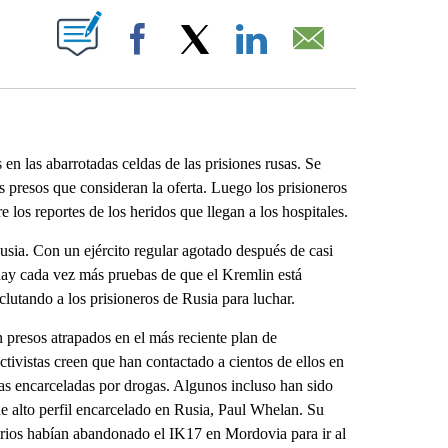
ABOUT NEW PAGES ON "".
Facebook
X
LinkedIn
Email
n las abarrotadas celdas de las prisiones rusas. Se
os presos que consideran la oferta. Luego los prisioneros
los reportes de los heridos que llegan a los hospitales.
usia. Con un ejército regular agotado después de casi
 hay cada vez más pruebas de que el Kremlin está
clutando a los prisioneros de Rusia para luchar.
presos atrapados en el más reciente plan de
ctivistas creen que han contactado a cientos de ellos en
as encarceladas por drogas. Algunos incluso han sido
de alto perfil encarcelado en Rusia, Paul Whelan. Su
arios habían abandonado el IK17 en Mordovia para ir al