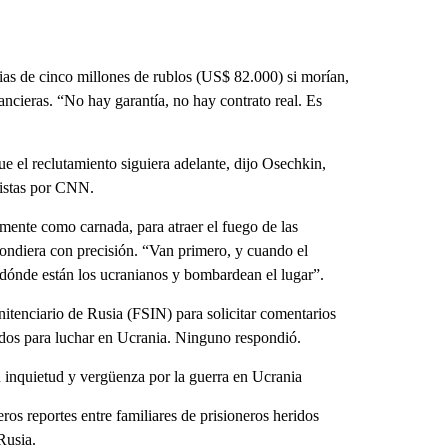
ias de cinco millones de rublos (US$ 82.000) si morían,
ncieras. “No hay garantía, no hay contrato real. Es
que el reclutamiento siguiera adelante, dijo Osechkin,
vistas por CNN.
amente como carnada, para atraer el fuego de las
spondiera con precisión. “Van primero, y cuando el
n dónde están los ucranianos y bombardean el lugar”.
itenciario de Rusia (FSIN) para solicitar comentarios
tados para luchar en Ucrania. Ninguno respondió.
 inquietud y vergüenza por la guerra en Ucrania
eros reportes entre familiares de prisioneros heridos
Rusia.