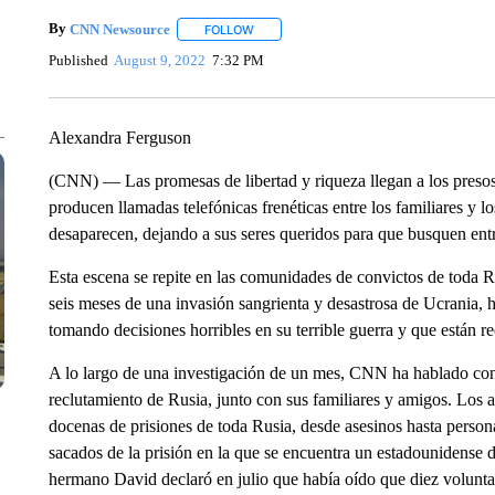
By
CNN Newsource
FOLLOW
FOLLOW "" TO RECEIVE NOTIFICATIONS 
Published
August 9, 2022
7:32 PM
Alexandra Ferguson
(CNN) — Las promesas de libertad y riqueza llegan a los presos e
producen llamadas telefónicas frenéticas entre los familiares y l
desaparecen, dejando a sus seres queridos para que busquen entre 
Esta escena se repite en las comunidades de convictos de toda R
seis meses de una invasión sangrienta y desastrosa de Ucrania,
tomando decisiones horribles en su terrible guerra y que están re
A lo largo de una investigación de un mes, CNN ha hablado con 
reclutamiento de Rusia, junto con sus familiares y amigos. Los a
docenas de prisiones de toda Rusia, desde asesinos hasta person
sacados de la prisión en la que se encuentra un estadounidense 
hermano David declaró en julio que había oído que diez volunt