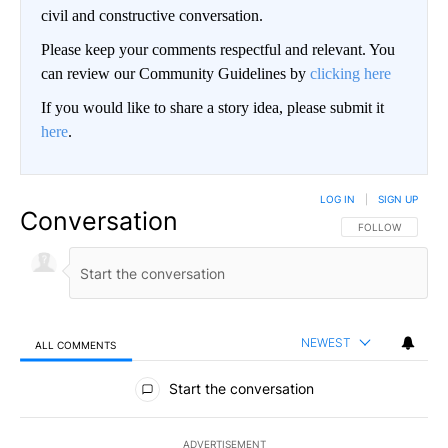
civil and constructive conversation.
Please keep your comments respectful and relevant. You
can review our Community Guidelines by
clicking here
If you would like to share a story idea, please submit it
here
.
LOG IN
|
SIGN UP
Conversation
FOLLOW THIS CO
FOLLOW
NEWEST
ALL COMMENTS
All Comments
Start the conversation
ADVERTISEMENT