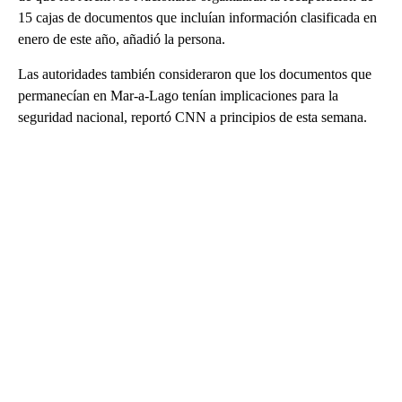
15 cajas de documentos que incluían información clasificada en
enero de este año, añadió la persona.
Las autoridades también consideraron que los documentos que
permanecían en Mar-a-Lago tenían implicaciones para la
seguridad nacional, reportó CNN a principios de esta semana.
A
D
V
E
R
TI
S
E
M
E
N
T