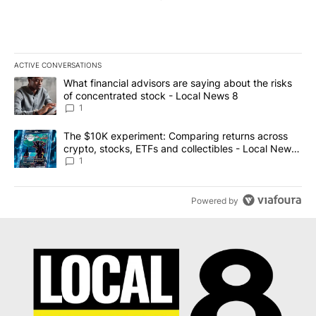
ACTIVE CONVERSATIONS
The following is a list of the most commented articles in the last 7
A trending article titled "What financial advisors are saying abo
What financial advisors are saying about the risks
of concentrated stock - Local News 8
1
A trending article titled "The $10K experiment: Comparing return
The $10K experiment: Comparing returns across
crypto, stocks, ETFs and collectibles - Local News
8
1
Powered by