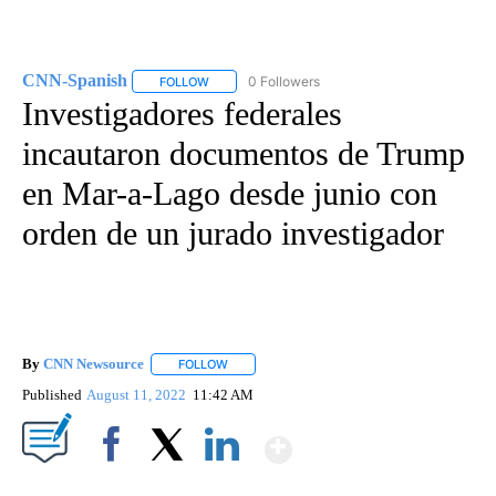
CNN-Spanish
0 Followers
FOLLOW
FOLLOW "CNN-SPANISH" TO RECEIVE NOTIFICA
Investigadores federales
incautaron documentos de Trump
en Mar-a-Lago desde junio con
orden de un jurado investigador
By
CNN Newsource
FOLLOW
FOLLOW "" TO RECEIVE NOTIFICATIONS ABOU
Published
August 11, 2022
11:42 AM
Show More
Facebook
X
LinkedIn