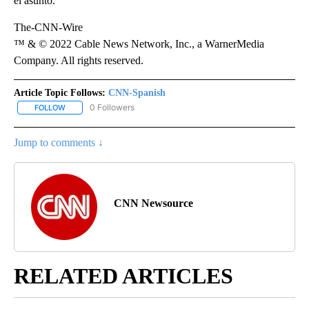
el asunto.
The-CNN-Wire
™ & © 2022 Cable News Network, Inc., a WarnerMedia
Company. All rights reserved.
Article Topic Follows:
CNN-Spanish
0 Followers
FOLLOW
FOLLOW "CNN-SPANISH" TO RECEIVE NOTIFICATIONS ABOUT NEW
Jump to comments ↓
CNN Newsource
RELATED ARTICLES