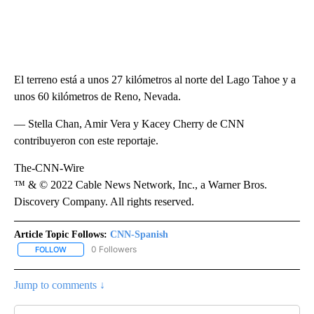
El terreno está a unos 27 kilómetros al norte del Lago Tahoe y a
unos 60 kilómetros de Reno, Nevada.
— Stella Chan, Amir Vera y Kacey Cherry de CNN
contribuyeron con este reportaje.
The-CNN-Wire
™ & © 2022 Cable News Network, Inc., a Warner Bros.
Discovery Company. All rights reserved.
Article Topic Follows:
CNN-Spanish
0 Followers
FOLLOW
FOLLOW "CNN-SPANISH" TO RECEIVE NOTIFICATIONS ABOUT NEW
Jump to comments ↓