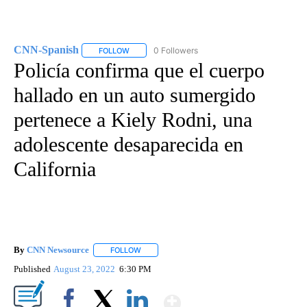
CNN-Spanish
0 Followers
FOLLOW
FOLLOW "CNN-SPANISH" TO RECEIVE NOTIFICA
Policía confirma que el cuerpo
hallado en un auto sumergido
pertenece a Kiely Rodni, una
adolescente desaparecida en
California
By
CNN Newsource
FOLLOW
FOLLOW "" TO RECEIVE NOTIFICATIONS ABOU
Published
August 23, 2022
6:30 PM
Show More