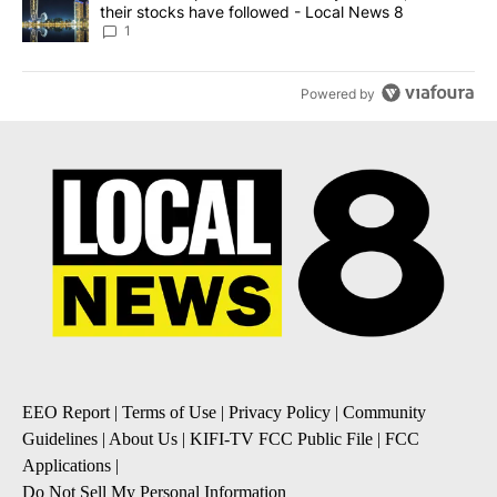
their stocks have followed - Local News 8
1
Powered by
EEO Report
|
Terms of Use
|
Privacy Policy
|
Community
Guidelines
|
About Us
|
KIFI-TV FCC Public File
|
FCC
Applications
|
Do Not Sell My Personal Information