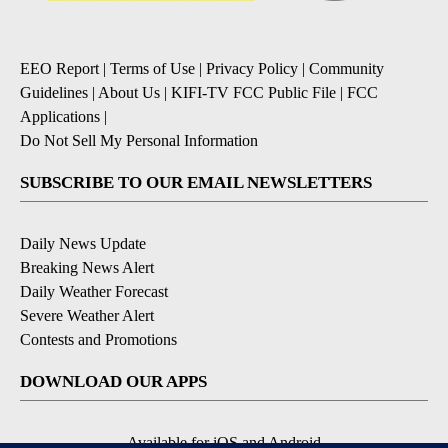
EEO Report
|
Terms of Use
|
Privacy Policy
|
Community
Guidelines
|
About Us
|
KIFI-TV FCC Public File
|
FCC
Applications
|
Do Not Sell My Personal Information
SUBSCRIBE TO OUR EMAIL NEWSLETTERS
Daily News Update
Breaking News Alert
Daily Weather Forecast
Severe Weather Alert
Contests and Promotions
DOWNLOAD OUR APPS
Available for iOS and Android