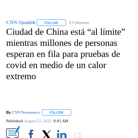
CNN-Spanish
0 Followers
FOLLOW
FOLLOW "CNN-SPANISH" TO RECEIVE NOTIFICA
Ciudad de China está “al límite”
mientras millones de personas
esperan en fila para pruebas de
covid en medio de un calor
extremo
By
CNN Newsource
FOLLOW
FOLLOW "" TO RECEIVE NOTIFICATIONS ABOU
Published
August 25, 2022
9:01 AM
Show More