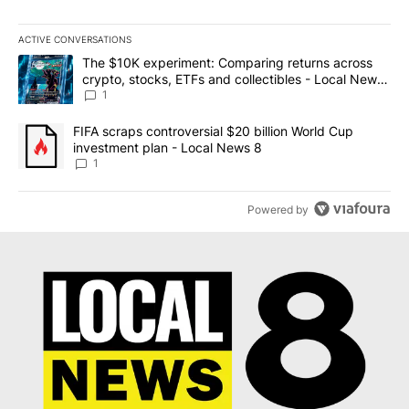
ACTIVE CONVERSATIONS
The following is a list of the most commented articles in the last 7
A trending article titled "The $10K experiment: Comparing return
The $10K experiment: Comparing returns across
crypto, stocks, ETFs and collectibles - Local News
8
1
A trending article titled "FIFA scraps controversial $20 billion 
FIFA scraps controversial $20 billion World Cup
investment plan - Local News 8
1
Powered by