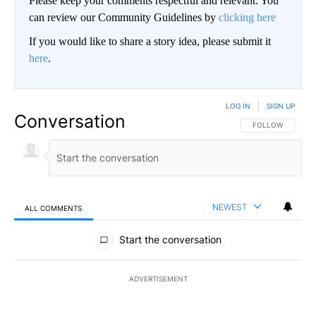
Please keep your comments respectful and relevant. You
can review our Community Guidelines by
clicking here
If you would like to share a story idea, please submit it
here
.
LOG IN
|
SIGN UP
Conversation
FOLLOW THIS CO
FOLLOW
NEWEST
ALL COMMENTS
All Comments
Start the conversation
ADVERTISEMENT