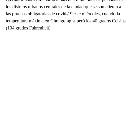
los distritos urbanos centrales de la ciudad que se sometieran a
las pruebas obligatorias de covid-19 este miércoles, cuando la
temperatura máxima en Chongqing superó los 40 grados Celsius
(104 grados Fahrenheit).
A
D
V
E
R
TI
S
E
M
E
N
T