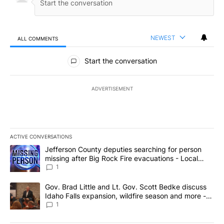
NEWEST
ALL COMMENTS
All Comments
Start the conversation
ADVERTISEMENT
ACTIVE CONVERSATIONS
The following is a list of the most commented articles in the last 7
A trending article titled "Jefferson County deputies searching fo
Jefferson County deputies searching for person
missing after Big Rock Fire evacuations - Local
News 8
1
A trending article titled "Gov. Brad Little and Lt. Gov. Scott Be
Gov. Brad Little and Lt. Gov. Scott Bedke discuss
Idaho Falls expansion, wildfire season and more -
Local News 8
1