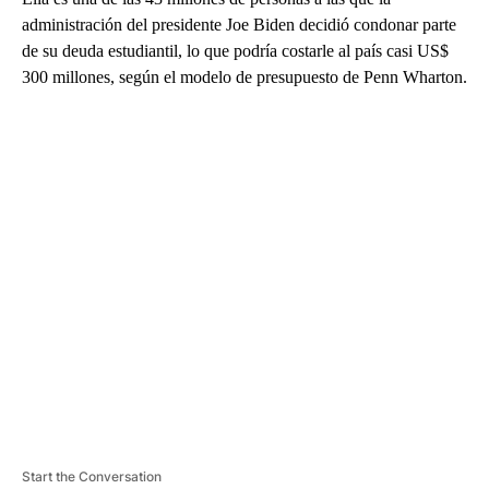
administración del presidente Joe Biden decidió condonar parte
de su deuda estudiantil, lo que podría costarle al país casi US$
300 millones, según el modelo de presupuesto de Penn Wharton.
A
D
V
E
R
TI
S
E
M
E
N
T
Start the Conversation