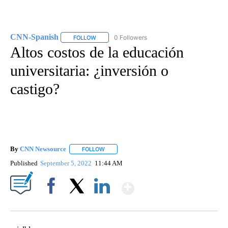
CNN-Spanish
0 Followers
FOLLOW
FOLLOW "CNN-SPANISH" TO RECEIVE NOTIFICA
Altos costos de la educación
universitaria: ¿inversión o
castigo?
By
CNN Newsource
FOLLOW
FOLLOW "" TO RECEIVE NOTIFICATIONS ABOU
Published
September 5, 2022
11:44 AM
Show More
Facebook
X
LinkedIn