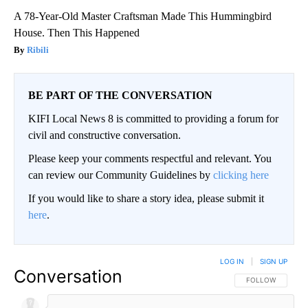
A 78-Year-Old Master Craftsman Made This Hummingbird
House. Then This Happened
Ribili
BE PART OF THE CONVERSATION
KIFI Local News 8 is committed to providing a forum for
civil and constructive conversation.
Please keep your comments respectful and relevant. You
can review our Community Guidelines by
clicking here
If you would like to share a story idea, please submit it
here
.
LOG IN
|
SIGN UP
Conversation
FOLLOW THIS CO
FOLLOW