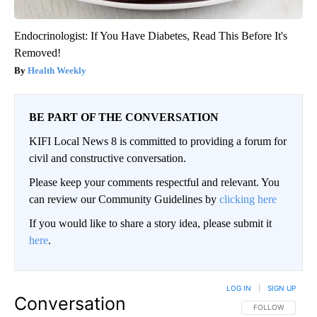
Endocrinologist: If You Have Diabetes, Read This Before It's
Removed!
Health Weekly
BE PART OF THE CONVERSATION
KIFI Local News 8 is committed to providing a forum for
civil and constructive conversation.
Please keep your comments respectful and relevant. You
can review our Community Guidelines by
clicking here
If you would like to share a story idea, please submit it
here
.
LOG IN
|
SIGN UP
Conversation
FOLLOW THIS CO
FOLLOW