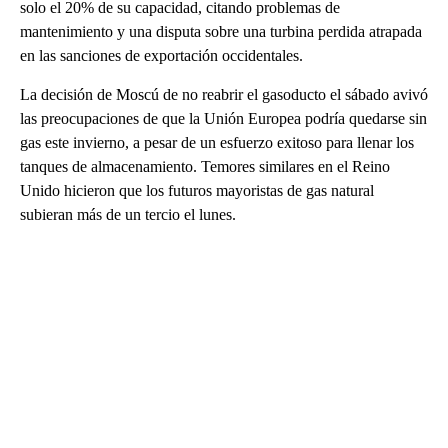
solo el 20% de su capacidad, citando problemas de
mantenimiento y una disputa sobre una turbina perdida atrapada
en las sanciones de exportación occidentales.
La decisión de Moscú de no reabrir el gasoducto el sábado avivó
las preocupaciones de que la Unión Europea podría quedarse sin
gas este invierno, a pesar de un esfuerzo exitoso para llenar los
tanques de almacenamiento. Temores similares en el Reino
Unido hicieron que los futuros mayoristas de gas natural
subieran más de un tercio el lunes.
A
D
V
E
R
TI
S
E
M
E
N
T