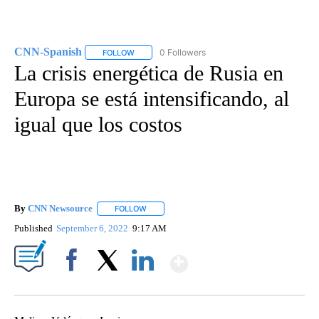
CNN-Spanish
0 Followers
FOLLOW
FOLLOW "CNN-SPANISH" TO RECEIVE NOTIFICA
La crisis energética de Rusia en
Europa se está intensificando, al
igual que los costos
By
CNN Newsource
FOLLOW
FOLLOW "" TO RECEIVE NOTIFICATIONS ABOU
Published
September 6, 2022
9:17 AM
Show More
Facebook
X
LinkedIn