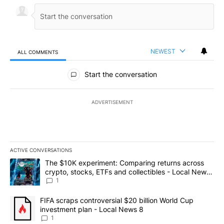
NEWEST
ALL COMMENTS
All Comments
Start the conversation
ADVERTISEMENT
ACTIVE CONVERSATIONS
The following is a list of the most commented articles in the last 7
A trending article titled "The $10K experiment: Comparing return
The $10K experiment: Comparing returns across
crypto, stocks, ETFs and collectibles - Local News
8
1
A trending article titled "FIFA scraps controversial $20 billion 
FIFA scraps controversial $20 billion World Cup
investment plan - Local News 8
1