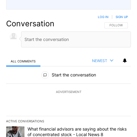
LOG IN
|
SIGN UP
Conversation
FOLLOW THIS CO
FOLLOW
NEWEST
ALL COMMENTS
All Comments
Start the conversation
ADVERTISEMENT
ACTIVE CONVERSATIONS
The following is a list of the most commented articles in the last 7
A trending article titled "What financial advisors are saying abo
What financial advisors are saying about the risks
of concentrated stock - Local News 8