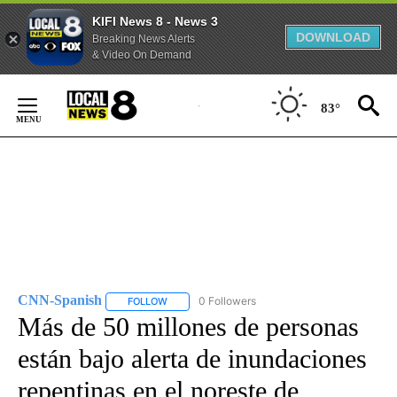
KIFI News 8 - News 3
DOWNLOAD
Breaking News Alerts
& Video On Demand
Skip
to
83°
Content
CNN-Spanish
0 Followers
FOLLOW
FOLLOW "CNN-SPANISH" TO RECEIVE NOTIFICA
Más de 50 millones de personas
están bajo alerta de inundaciones
repentinas en el noreste de