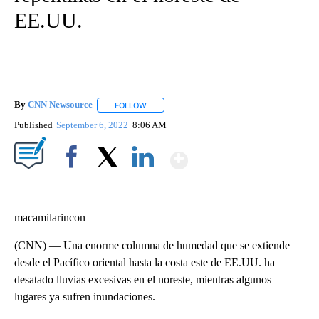
EE.UU.
By
CNN Newsource
FOLLOW
FOLLOW "" TO RECEIVE NOTIFICATIONS ABOU
Published
September 6, 2022
8:06 AM
Show More
Facebook
X
LinkedIn
macamilarincon
(CNN) — Una enorme columna de humedad que se extiende
desde el Pacífico oriental hasta la costa este de EE.UU. ha
desatado lluvias excesivas en el noreste, mientras algunos
lugares ya sufren inundaciones.