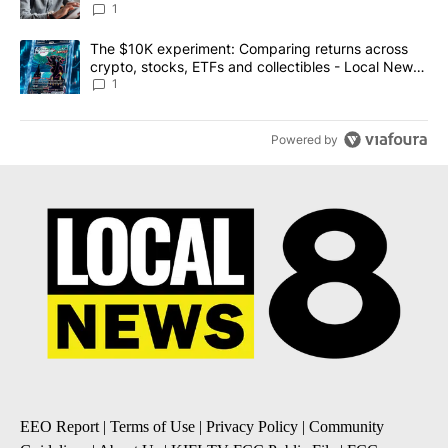
1
A trending article titled "The $10K experiment: Comparing return
The $10K experiment: Comparing returns across
crypto, stocks, ETFs and collectibles - Local News
8
1
Powered by
EEO Report
|
Terms of Use
|
Privacy Policy
|
Community