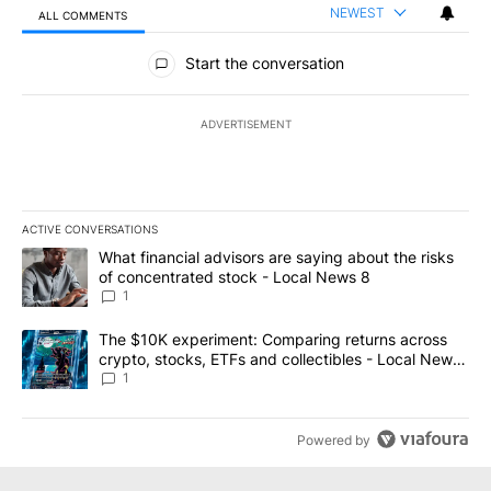
NEWEST
ALL COMMENTS
All Comments
Start the conversation
ADVERTISEMENT
ACTIVE CONVERSATIONS
The following is a list of the most commented articles in the last 7
A trending article titled "What financial advisors are saying abo
What financial advisors are saying about the risks
of concentrated stock - Local News 8
1
A trending article titled "The $10K experiment: Comparing return
The $10K experiment: Comparing returns across
crypto, stocks, ETFs and collectibles - Local News
8
1
Powered by