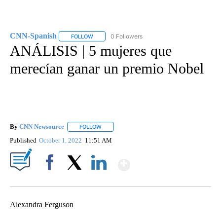
CNN-Spanish
0 Followers
FOLLOW
FOLLOW "CNN-SPANISH" TO RECEIVE NOTIFICA
ANÁLISIS | 5 mujeres que
merecían ganar un premio Nobel
By
CNN Newsource
FOLLOW
FOLLOW "" TO RECEIVE NOTIFICATIONS ABOU
Published
October 1, 2022
11:51 AM
Show More
Facebook
X
LinkedIn
Alexandra Ferguson