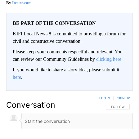
Insure.com
BE PART OF THE CONVERSATION
KIFI Local News 8 is committed to providing a forum for
civil and constructive conversation.
Please keep your comments respectful and relevant. You
can review our Community Guidelines by
clicking here
If you would like to share a story idea, please submit it
here
.
LOG IN
|
SIGN UP
Conversation
FOLLOW THIS CO
FOLLOW