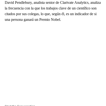
David Pendlebury, analista senior de Clarivate Analytics, analiza
la frecuencia con la que los trabajos clave de un científico son
citados por sus colegas, lo que, según él, es un indicador de si
una persona ganará un Premio Nobel.
A
D
V
E
R
TI
S
E
M
E
N
T