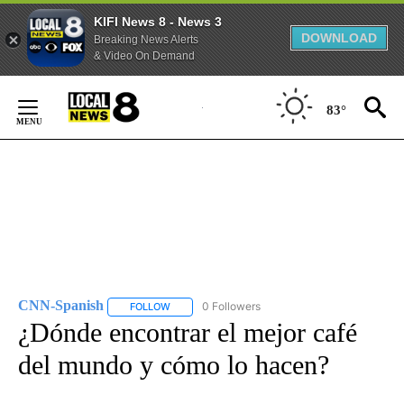
KIFI News 8 - News 3
DOWNLOAD
Breaking News Alerts
& Video On Demand
Skip
to
83°
Content
CNN-Spanish
0 Followers
FOLLOW
FOLLOW "CNN-SPANISH" TO RECEIVE NOTIFICA
¿Dónde encontrar el mejor café
del mundo y cómo lo hacen?