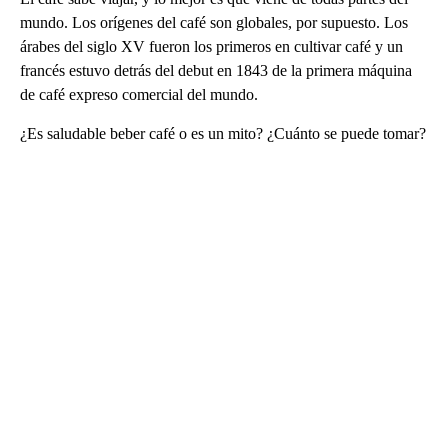
mundo. Los orígenes del café son globales, por supuesto. Los
árabes del siglo XV fueron los primeros en cultivar café y un
francés estuvo detrás del debut en 1843 de la primera máquina
de café expreso comercial del mundo.
¿Es saludable beber café o es un mito? ¿Cuánto se puede tomar?
A
D
V
E
R
TI
S
E
M
E
N
T