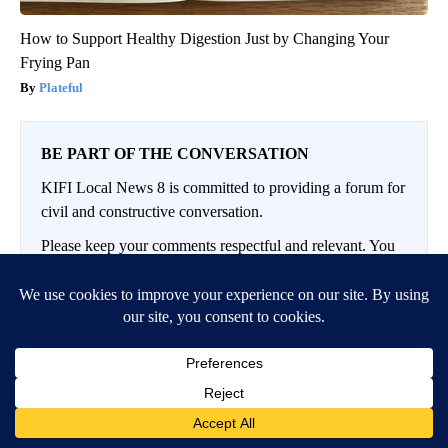
How to Support Healthy Digestion Just by Changing Your
Frying Pan
Plateful
BE PART OF THE CONVERSATION
KIFI Local News 8 is committed to providing a forum for
civil and constructive conversation.
Please keep your comments respectful and relevant. You
can review our Community Guidelines by
clicking here
If you would like to share a story idea, please submit it
here
.
LOG IN
|
SIGN UP
Conversation
FOLLOW THIS CO
FOLLOW