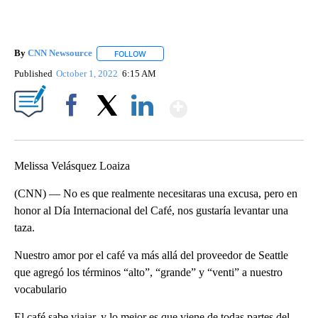
By
CNN Newsource
FOLLOW
FOLLOW "" TO RECEIVE NOTIFICATIONS ABOU
Published
October 1, 2022
6:15 AM
Show More
Facebook
X
LinkedIn
Melissa Velásquez Loaiza
(CNN) — No es que realmente necesitaras una excusa, pero en
honor al Día Internacional del Café, nos gustaría levantar una
taza.
Nuestro amor por el café va más allá del proveedor de Seattle
que agregó los términos “alto”, “grande” y “venti” a nuestro
vocabulario
El café sabe viajar, y lo mejor es que viene de todas partes del