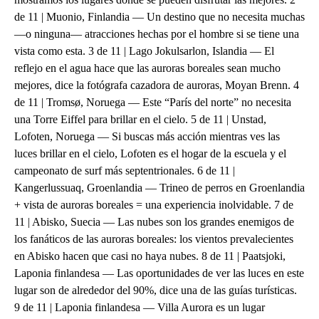
de 11 | Muonio, Finlandia — Un destino que no necesita muchas
—o ninguna— atracciones hechas por el hombre si se tiene una
vista como esta. 3 de 11 | Lago Jokulsarlon, Islandia — El
reflejo en el agua hace que las auroras boreales sean mucho
mejores, dice la fotógrafa cazadora de auroras, Moyan Brenn. 4
de 11 | Tromsø, Noruega — Este “París del norte” no necesita
una Torre Eiffel para brillar en el cielo. 5 de 11 | Unstad,
Lofoten, Noruega — Si buscas más acción mientras ves las
luces brillar en el cielo, Lofoten es el hogar de la escuela y el
campeonato de surf más septentrionales. 6 de 11 |
Kangerlussuaq, Groenlandia — Trineo de perros en Groenlandia
+ vista de auroras boreales = una experiencia inolvidable. 7 de
11 | Abisko, Suecia — Las nubes son los grandes enemigos de
los fanáticos de las auroras boreales: los vientos prevalecientes
en Abisko hacen que casi no haya nubes. 8 de 11 | Paatsjoki,
Laponia finlandesa — Las oportunidades de ver las luces en este
lugar son de alrededor del 90%, dice una de las guías turísticas.
9 de 11 | Laponia finlandesa — Villa Aurora es un lugar