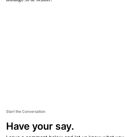
A
D
V
E
R
TI
S
E
M
E
N
T
Start the Conversation
Have your say.