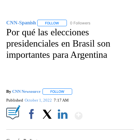
CNN-Spanish
0 Followers
FOLLOW
FOLLOW "CNN-SPANISH" TO RECEIVE NOTIFICA
Por qué las elecciones
presidenciales en Brasil son
importantes para Argentina
By
CNN Newsource
FOLLOW
FOLLOW "" TO RECEIVE NOTIFICATIONS ABOU
Published
October 1, 2022
7:17 AM
Show More
Facebook
X
LinkedIn