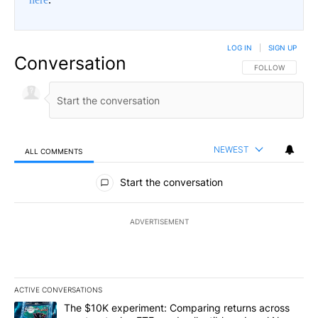
LOG IN
|
SIGN UP
Conversation
FOLLOW THIS CO
FOLLOW
NEWEST
ALL COMMENTS
All Comments
Start the conversation
ADVERTISEMENT
ACTIVE CONVERSATIONS
The following is a list of the most commented articles in the last 7
A trending article titled "The $10K experiment: Comparing return
The $10K experiment: Comparing returns across