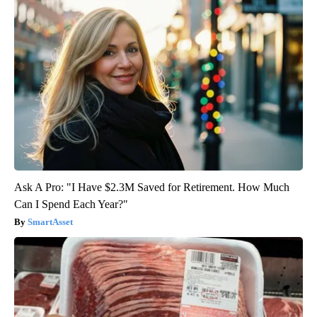
Ask A Pro: "I Have $2.3M Saved for Retirement. How Much
Can I Spend Each Year?"
SmartAsset