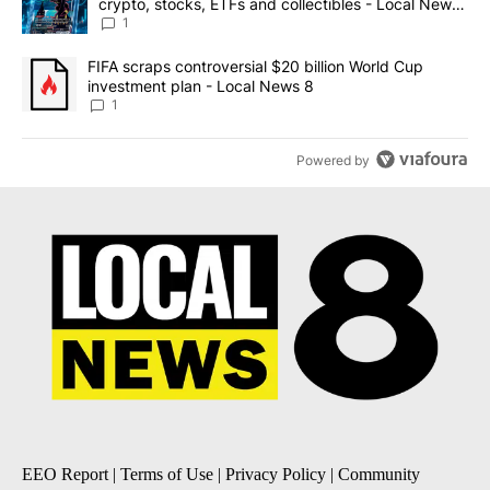
crypto, stocks, ETFs and collectibles - Local News
8
1
A trending article titled "FIFA scraps controversial $20 billion 
FIFA scraps controversial $20 billion World Cup
investment plan - Local News 8
1
Powered by
EEO Report
|
Terms of Use
|
Privacy Policy
|
Community