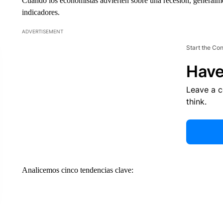
Cuando los economistas advierten sobre una recesión, generalm
indicadores.
ADVERTISEMENT
Start the Co
Have
Leave a 
think.
Analicemos cinco tendencias clave: