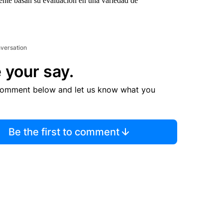
ente basan su evaluación en una variedad de
nversation
 your say.
comment below and let us know what you
Be the first to comment