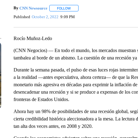
By
CNN Newsource
FOLLOW
FOLLOW "" TO RECEIVE NOTIFICATIONS 
Published
October 2, 2022
9:09 PM
Rocío Muñoz-Ledo
(CNN Negocios) — En todo el mundo, los mercados muestran señ
tambalea al borde de un abismo. La cuestión de una recesión ya n
Durante la semana pasada, el pulso de esas luces rojas intermit
a la realidad —antes especulativa, ahora certeza— de que la Re
monetario más agresiva en décadas para exprimir la inflación de 
desencadenar una recesión y si se produce a expensas de los co
fronteras de Estados Unidos.
Ahora hay un 98% de posibilidades de una recesión global, segú
cierta credibilidad histórica aleccionadora a la mesa. La lectura
tan alta dos veces antes, en 2008 y 2020.