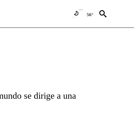
56°
FICATIONS ABOUT NEW PAGES ON "CNN-SPANISH".
mundo se dirige a una