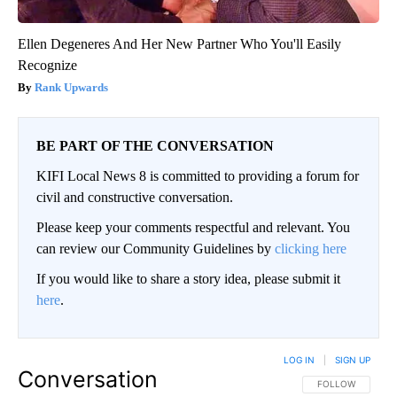
Ellen Degeneres And Her New Partner Who You'll Easily
Recognize
Rank Upwards
BE PART OF THE CONVERSATION
KIFI Local News 8 is committed to providing a forum for
civil and constructive conversation.
Please keep your comments respectful and relevant. You
can review our Community Guidelines by
clicking here
If you would like to share a story idea, please submit it
here
.
LOG IN
|
SIGN UP
Conversation
FOLLOW THIS CO
FOLLOW