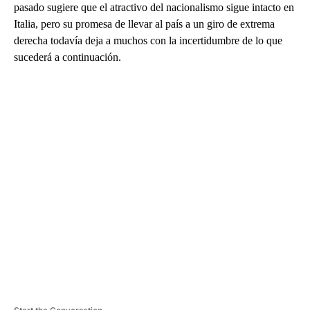
pasado sugiere que el atractivo del nacionalismo sigue intacto en
Italia, pero su promesa de llevar al país a un giro de extrema
derecha todavía deja a muchos con la incertidumbre de lo que
sucederá a continuación.
A
D
V
E
R
TI
S
E
M
E
N
T