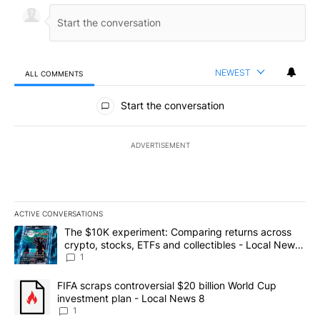
NEWEST
ALL COMMENTS
All Comments
Start the conversation
ADVERTISEMENT
ACTIVE CONVERSATIONS
The following is a list of the most commented articles in the last 7
A trending article titled "The $10K experiment: Comparing return
The $10K experiment: Comparing returns across
crypto, stocks, ETFs and collectibles - Local News
8
1
A trending article titled "FIFA scraps controversial $20 billion 
FIFA scraps controversial $20 billion World Cup
investment plan - Local News 8
1