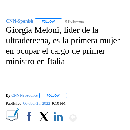
CNN-Spanish
0 Followers
FOLLOW
FOLLOW "CNN-SPANISH" TO RECEIVE NOTIFICA
Giorgia Meloni, líder de la
ultraderecha, es la primera mujer
en ocupar el cargo de primer
ministro en Italia
By
CNN Newsource
FOLLOW
FOLLOW "" TO RECEIVE NOTIFICATIONS ABOU
Published
October 21, 2022
9:10 PM
Show More
Facebook
X
LinkedIn