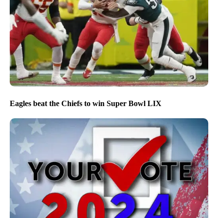
Eagles beat the Chiefs to win Super Bowl LIX