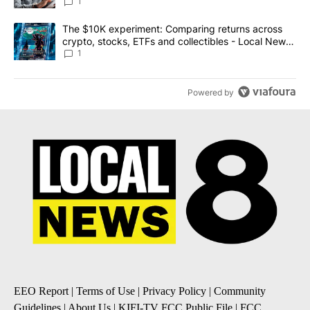
1
A trending article titled "The $10K experiment: Comparing return
The $10K experiment: Comparing returns across
crypto, stocks, ETFs and collectibles - Local News
8
1
Powered by
EEO Report
|
Terms of Use
|
Privacy Policy
|
Community
Guidelines
|
About Us
|
KIFI-TV FCC Public File
|
FCC