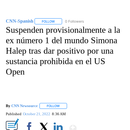
CNN-Spanish
0 Followers
FOLLOW
FOLLOW "CNN-SPANISH" TO RECEIVE NOTIFICA
Suspenden provisionalmente a la
ex número 1 del mundo Simona
Halep tras dar positivo por una
sustancia prohibida en el US
Open
By
CNN Newsource
FOLLOW
FOLLOW "" TO RECEIVE NOTIFICATIONS ABOU
Published
October 21, 2022
8:36 AM
Show More