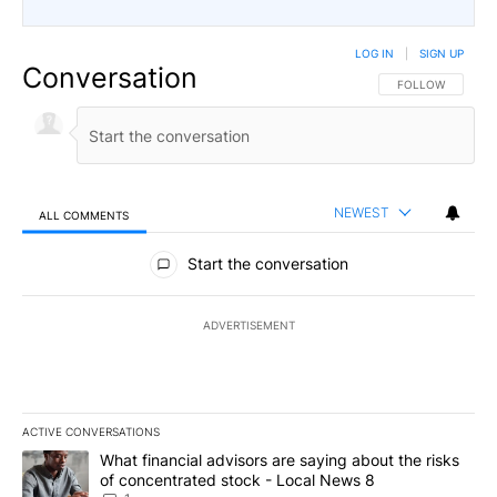
LOG IN
|
SIGN UP
Conversation
FOLLOW THIS CO
FOLLOW
NEWEST
ALL COMMENTS
All Comments
Start the conversation
ADVERTISEMENT
ACTIVE CONVERSATIONS
The following is a list of the most commented articles in the last 7
A trending article titled "What financial advisors are saying abo
What financial advisors are saying about the risks
of concentrated stock - Local News 8