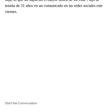
tenista de 31 años en un comunicado en las redes sociales este
viernes.
A
D
V
E
R
TI
S
E
M
E
N
T
Start the Conversation