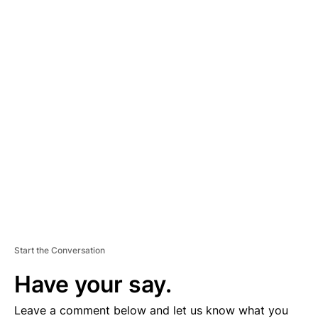
A
D
V
E
R
TI
S
E
M
E
N
T
Start the Conversation
Have your say.
Leave a comment below and let us know what you