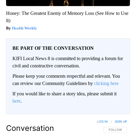
Honey: The Greatest Enemy of Memory Loss (See How to Use
It)
Health Weekly
BE PART OF THE CONVERSATION
KIFI Local News 8 is committed to providing a forum for
civil and constructive conversation.
Please keep your comments respectful and relevant. You
can review our Community Guidelines by
clicking here
If you would like to share a story idea, please submit it
here
.
LOG IN
|
SIGN UP
Conversation
FOLLOW THIS CO
FOLLOW