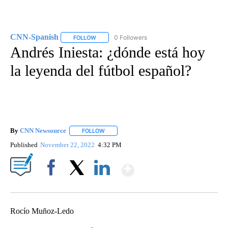
CNN-Spanish
0 Followers
FOLLOW
FOLLOW "CNN-SPANISH" TO RECEIVE NOTIFICA
Andrés Iniesta: ¿dónde está hoy
la leyenda del fútbol español?
By
CNN Newsource
FOLLOW
FOLLOW "" TO RECEIVE NOTIFICATIONS ABOU
Published
November 22, 2022
4:32 PM
Show More
Facebook
X
LinkedIn
Rocío Muñoz-Ledo