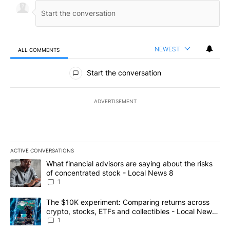
NEWEST
ALL COMMENTS
All Comments
Start the conversation
ADVERTISEMENT
ACTIVE CONVERSATIONS
The following is a list of the most commented articles in the last 7
A trending article titled "What financial advisors are saying abo
What financial advisors are saying about the risks
of concentrated stock - Local News 8
1
A trending article titled "The $10K experiment: Comparing return
The $10K experiment: Comparing returns across
crypto, stocks, ETFs and collectibles - Local News
8
1