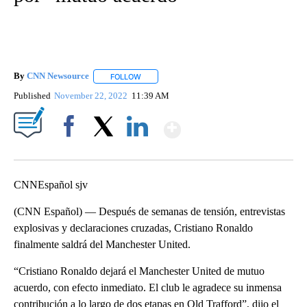
By
CNN Newsource
FOLLOW
FOLLOW "" TO RECEIVE NOTIFICATIONS ABOU
Published
November 22, 2022
11:39 AM
Show More
Facebook
X
LinkedIn
CNNEspañol sjv
(CNN Español) — Después de semanas de tensión, entrevistas
explosivas y declaraciones cruzadas, Cristiano Ronaldo
finalmente saldrá del Manchester United.
“Cristiano Ronaldo dejará el Manchester United de mutuo
acuerdo, con efecto inmediato. El club le agradece su inmensa
contribución a lo largo de dos etapas en Old Trafford”, dijo el