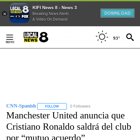
KIFI News 8 - News 3
DOWNLOAD
Breaking News Alerts
& Video On Demand
Skip
to
93°
Content
CNN-Spanish
0 Followers
FOLLOW
FOLLOW "CNN-SPANISH" TO RECEIVE NOTIFICA
Manchester United anuncia que
Cristiano Ronaldo saldrá del club
por “mutuo acuerdo”