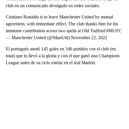
club en un comunicado divulgado en redes sociales.
Cristiano Ronaldo is to leave Manchester United by mutual
agreement, with immediate effect. The club thanks him for his
immense contribution across two spells at Old Trafford.#MUFC
— Manchester United (@ManUtd) November 22, 2022
El portugués anotó 145 goles en 346 partidos con el club (en
total) que lo llevó a la gloria y con el que ganó una Champions
League antes de su ciclo estelar en el real Madrid.
A
D
V
E
R
TI
S
E
M
E
N
T