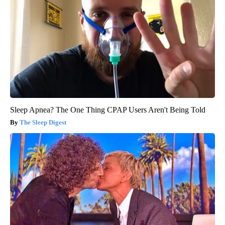
Sleep Apnea? The One Thing CPAP Users Aren't Being Told
The Sleep Digest