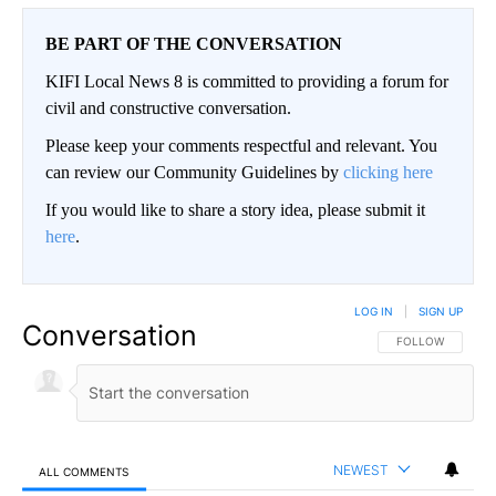
BE PART OF THE CONVERSATION
KIFI Local News 8 is committed to providing a forum for
civil and constructive conversation.
Please keep your comments respectful and relevant. You
can review our Community Guidelines by
clicking here
If you would like to share a story idea, please submit it
here
.
LOG IN
|
SIGN UP
Conversation
FOLLOW THIS CO
FOLLOW
NEWEST
ALL COMMENTS