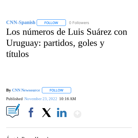
CNN-Spanish
0 Followers
FOLLOW
FOLLOW "CNN-SPANISH" TO RECEIVE NOTIFICA
Los números de Luis Suárez con
Uruguay: partidos, goles y
títulos
By
CNN Newsource
FOLLOW
FOLLOW "" TO RECEIVE NOTIFICATIONS ABOU
Published
November 23, 2022
10:16 AM
Show More
Facebook
X
LinkedIn