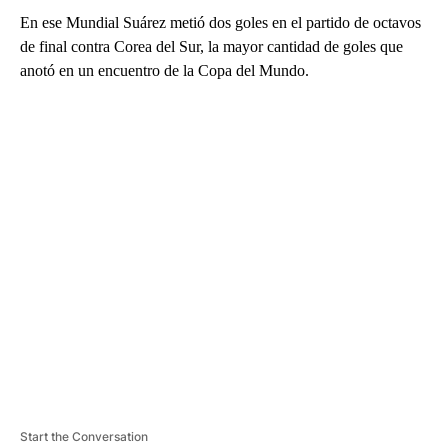
En ese Mundial Suárez metió dos goles en el partido de octavos
de final contra Corea del Sur, la mayor cantidad de goles que
anotó en un encuentro de la Copa del Mundo.
A
D
V
E
R
TI
S
E
M
E
N
T
Start the Conversation