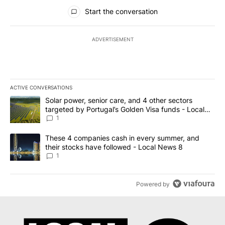
All Comments
Start the conversation
ADVERTISEMENT
ACTIVE CONVERSATIONS
The following is a list of the most commented articles in the last 7
A trending article titled "Solar power, senior care, and 4 other 
Solar power, senior care, and 4 other sectors
targeted by Portugal’s Golden Visa funds - Local
News 8
1
A trending article titled "These 4 companies cash in every summe
These 4 companies cash in every summer, and
their stocks have followed - Local News 8
1
Powered by