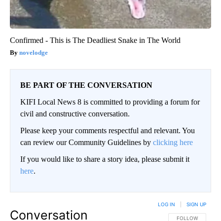
Confirmed - This is The Deadliest Snake in The World
novelodge
BE PART OF THE CONVERSATION
KIFI Local News 8 is committed to providing a forum for
civil and constructive conversation.
Please keep your comments respectful and relevant. You
can review our Community Guidelines by
clicking here
If you would like to share a story idea, please submit it
here
.
LOG IN
|
SIGN UP
Conversation
FOLLOW THIS CO
FOLLOW