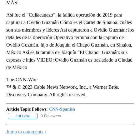
MÁS:
Así fue el “Culiacanazo”, la fallida operación de 2019 para
capturar a Ovidio Guzmán Cómo es el Cartel de Sinaloa: cuáles
son sus miembros y líderes Así capturaron a Ovidio Guzmán: los
detalles de la operación Operativo termina con la captura de
Ovidio Guzmán, hijo de Joaquín el Chapo Guzmán, en Sinaloa,
México Así es la familia de Joaquín “El Chapo” Guzmán: sus
esposas e hijos VIDEO: Ovidio Guzmán es trasladado a Ciudad
de México
The-CNN-Wire
™ & © 2023 Cable News Network, Inc., a Warner Bros.
Discovery Company. All rights reserved.
Article Topic Follows:
CNN-Spanish
0 Followers
FOLLOW
FOLLOW "CNN-SPANISH" TO RECEIVE NOTIFICATIONS ABOUT NEW
Jump to comments ↓