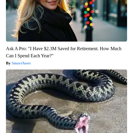
Ask A Pro: "I Have $2.3M Saved for Retirement. How Much
Can I Spend Each Year?"
SmartAsset