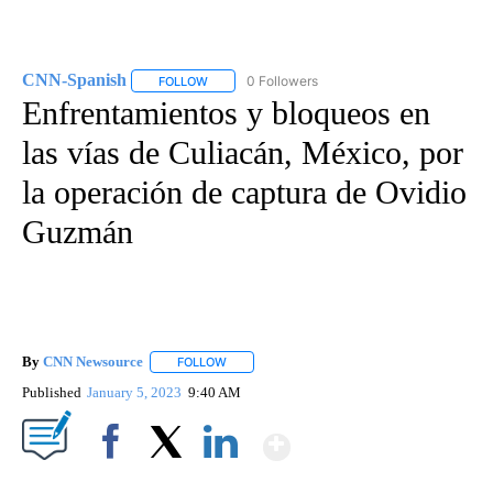
CNN-Spanish
0 Followers
FOLLOW
FOLLOW "CNN-SPANISH" TO RECEIVE NOTIFICA
Enfrentamientos y bloqueos en
las vías de Culiacán, México, por
la operación de captura de Ovidio
Guzmán
By
CNN Newsource
FOLLOW
FOLLOW "" TO RECEIVE NOTIFICATIONS ABOU
Published
January 5, 2023
9:40 AM
Show More
Facebook
X
LinkedIn