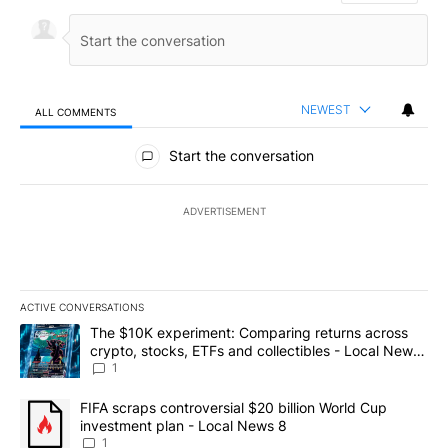
NEWEST
ALL COMMENTS
All Comments
Start the conversation
ADVERTISEMENT
ACTIVE CONVERSATIONS
The following is a list of the most commented articles in the last 7
A trending article titled "The $10K experiment: Comparing return
The $10K experiment: Comparing returns across
crypto, stocks, ETFs and collectibles - Local News
8
1
A trending article titled "FIFA scraps controversial $20 billion 
FIFA scraps controversial $20 billion World Cup
investment plan - Local News 8
1