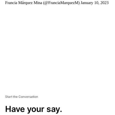
Francia Márquez Mina (@FranciaMarquezM) January 10, 2023
A
D
V
E
R
TI
S
E
M
E
N
T
Start the Conversation
Have your say.