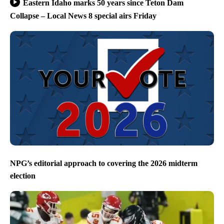
Eastern Idaho marks 50 years since Teton Dam
Collapse – Local News 8 special airs Friday
NPG’s editorial approach to covering the 2026 midterm
election