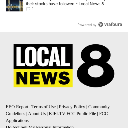
their stocks have followed - Local News 8
1
Powered by
EEO Report
|
Terms of Use
|
Privacy Policy
|
Community
Guidelines
|
About Us
|
KIFI-TV FCC Public File
|
FCC
Applications
|
Do Not Sell My Personal Information