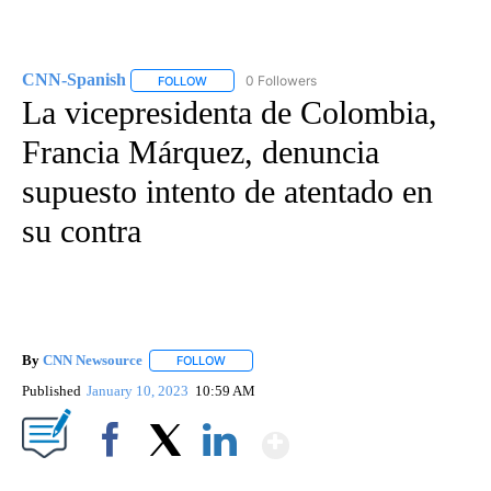
CNN-Spanish
0 Followers
FOLLOW
FOLLOW "CNN-SPANISH" TO RECEIVE NOTIFICA
La vicepresidenta de Colombia,
Francia Márquez, denuncia
supuesto intento de atentado en
su contra
By
CNN Newsource
FOLLOW
FOLLOW "" TO RECEIVE NOTIFICATIONS ABOU
Published
January 10, 2023
10:59 AM
Show More
Facebook
X
LinkedIn