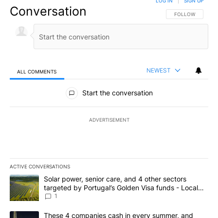
LOG IN
|
SIGN UP
Conversation
FOLLOW THIS CO
FOLLOW
NEWEST
ALL COMMENTS
All Comments
Start the conversation
ADVERTISEMENT
ACTIVE CONVERSATIONS
The following is a list of the most commented articles in the last 7
A trending article titled "Solar power, senior care, and 4 other 
Solar power, senior care, and 4 other sectors
targeted by Portugal’s Golden Visa funds - Local
News 8
1
A trending article titled "These 4 companies cash in every summe
These 4 companies cash in every summer, and