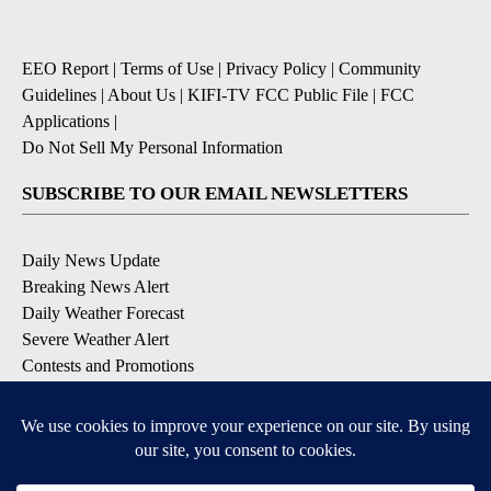
EEO Report
|
Terms of Use
|
Privacy Policy
|
Community
Guidelines
|
About Us
|
KIFI-TV FCC Public File
|
FCC
Applications
|
Do Not Sell My Personal Information
SUBSCRIBE TO OUR EMAIL NEWSLETTERS
Daily News Update
Breaking News Alert
Daily Weather Forecast
Severe Weather Alert
Contests and Promotions
DOWNLOAD OUR APPS
Available for iOS and Android