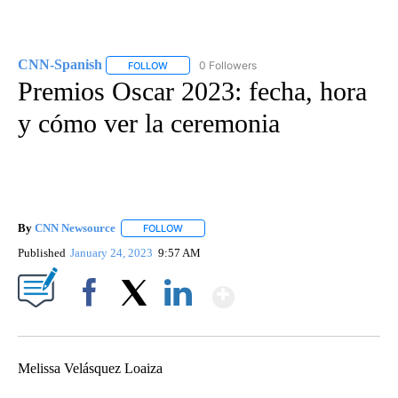
CNN-Spanish
0 Followers
FOLLOW
FOLLOW "CNN-SPANISH" TO RECEIVE NOTIFICA
Premios Oscar 2023: fecha, hora
y cómo ver la ceremonia
By
CNN Newsource
FOLLOW
FOLLOW "" TO RECEIVE NOTIFICATIONS ABOU
Published
January 24, 2023
9:57 AM
Show More
Facebook
X
LinkedIn
Melissa Velásquez Loaiza