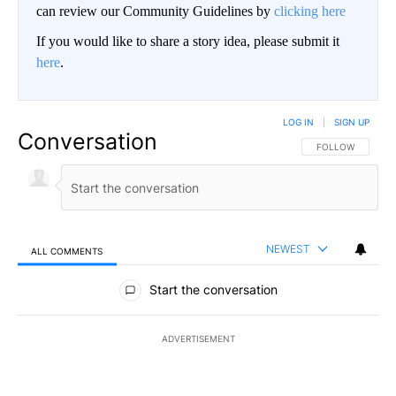
can review our Community Guidelines by
clicking here
If you would like to share a story idea, please submit it
here
.
LOG IN
|
SIGN UP
Conversation
FOLLOW THIS CO
FOLLOW
NEWEST
ALL COMMENTS
All Comments
Start the conversation
ADVERTISEMENT