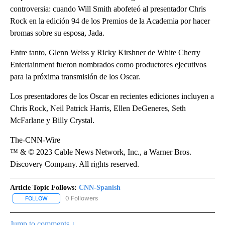
controversia: cuando Will Smith abofeteó al presentador Chris
Rock en la edición 94 de los Premios de la Academia por hacer
bromas sobre su esposa, Jada.
Entre tanto, Glenn Weiss y Ricky Kirshner de White Cherry
Entertainment fueron nombrados como productores ejecutivos
para la próxima transmisión de los Oscar.
Los presentadores de los Oscar en recientes ediciones incluyen a
Chris Rock, Neil Patrick Harris, Ellen DeGeneres, Seth
McFarlane y Billy Crystal.
The-CNN-Wire
™ & © 2023 Cable News Network, Inc., a Warner Bros.
Discovery Company. All rights reserved.
Article Topic Follows:
CNN-Spanish
0 Followers
FOLLOW
FOLLOW "CNN-SPANISH" TO RECEIVE NOTIFICATIONS ABOUT NEW
Jump to comments ↓