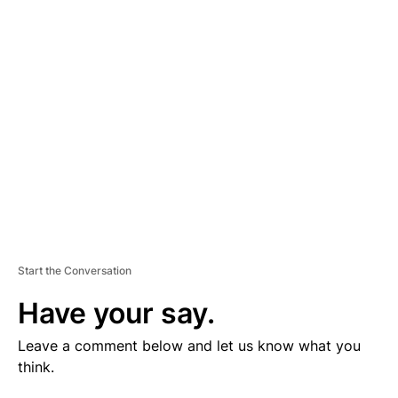
V
E
R
TI
S
E
M
E
N
T
Start the Conversation
Have your say.
Leave a comment below and let us know what you
think.