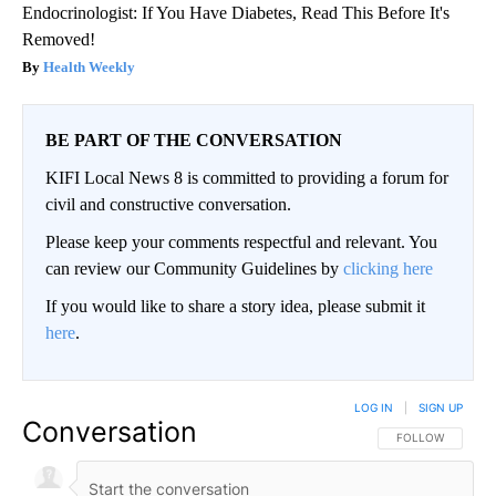
Endocrinologist: If You Have Diabetes, Read This Before It's
Removed!
Health Weekly
BE PART OF THE CONVERSATION
KIFI Local News 8 is committed to providing a forum for
civil and constructive conversation.
Please keep your comments respectful and relevant. You
can review our Community Guidelines by
clicking here
If you would like to share a story idea, please submit it
here
.
LOG IN
|
SIGN UP
Conversation
FOLLOW THIS CO
FOLLOW