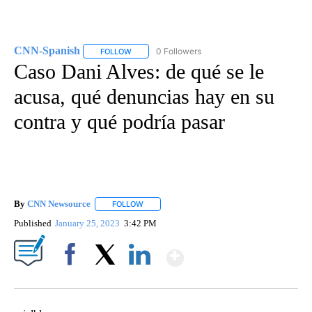
CNN-Spanish
0 Followers
FOLLOW
FOLLOW "CNN-SPANISH" TO RECEIVE NOTIFICA
Caso Dani Alves: de qué se le
acusa, qué denuncias hay en su
contra y qué podría pasar
By
CNN Newsource
FOLLOW
FOLLOW "" TO RECEIVE NOTIFICATIONS ABOU
Published
January 25, 2023
3:42 PM
Show More
Facebook
X
LinkedIn