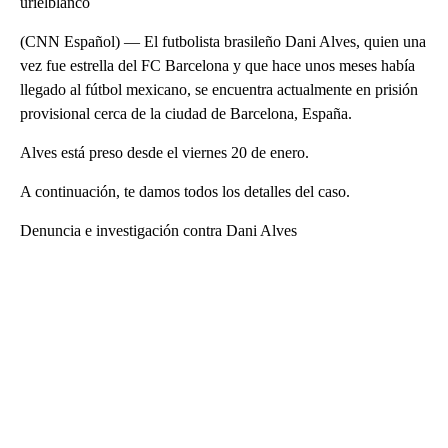
urielblanco
(CNN Español) — El futbolista brasileño Dani Alves, quien una
vez fue estrella del FC Barcelona y que hace unos meses había
llegado al fútbol mexicano, se encuentra actualmente en prisión
provisional cerca de la ciudad de Barcelona, España.
Alves está preso desde el viernes 20 de enero.
A continuación, te damos todos los detalles del caso.
Denuncia e investigación contra Dani Alves
A
D
V
E
R
TI
S
E
M
E
N
T