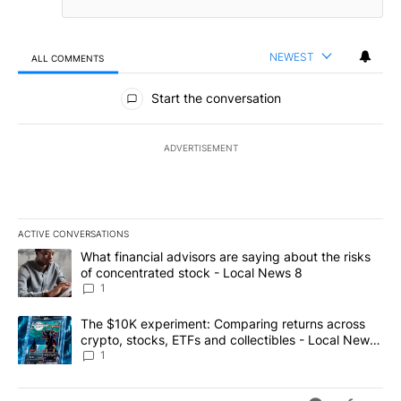
NEWEST
ALL COMMENTS
All Comments
Start the conversation
ADVERTISEMENT
ACTIVE CONVERSATIONS
The following is a list of the most commented articles in the last 7
A trending article titled "What financial advisors are saying abo
What financial advisors are saying about the risks
of concentrated stock - Local News 8
1
A trending article titled "The $10K experiment: Comparing return
The $10K experiment: Comparing returns across
crypto, stocks, ETFs and collectibles - Local News
8
1